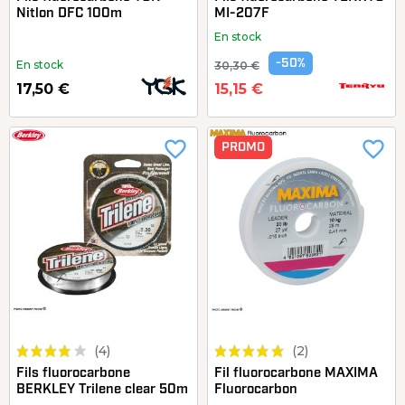
Nitlon DFC 100m
MI-207F
En stock
-50%
En stock
30,30 €
17,50 €
15,15 €
favorite_border
favorite_border
PROMO
(4)
(2)
Fils fluorocarbone
Fil fluorocarbone MAXIMA
BERKLEY Trilene clear 50m
Fluorocarbon