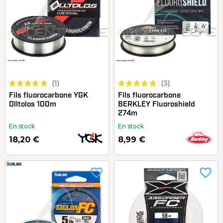
(1)
(3)
Fils fluorocarbone YGK
Fils fluorocarbone
Olltolos 100m
BERKLEY Fluoroshield
274m
En stock
En stock
18,20 €
8,99 €
favorite_border
favorite_border