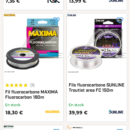
7,35 €
13,99 €
favorite_border
favorite_border
(1)
Fils fluorocarbone SUNLINE
Troutist area FC 150m
Fil fluorocarbone MAXIMA
Fluorocarbon 180m
En stock
En stock
18,30 €
39,99 €