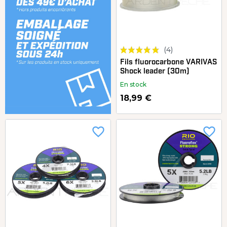
(4)
Fils fluorocarbone VARIVAS
Shock leader (30m)
En stock
18,99 €
favorite_border
favorite_border