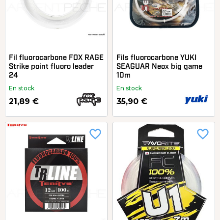
Fil fluorocarbone FOX RAGE
Fils fluorocarbone YUKI
Strike point fluoro leader
SEAGUAR Neox big game
24
10m
En stock
En stock
21,89 €
35,90 €
favorite_border
favorite_border