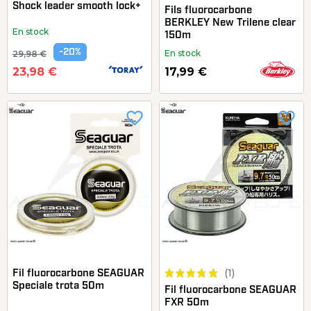
Shock leader smooth lock+
Fils fluorocarbone
BERKLEY New Trilene clear
En stock
150m
-20%
En stock
29,98 €
23,98 €
17,99 €
favorite_border
favorite_border
(1)
Fil fluorocarbone SEAGUAR
Speciale trota 50m
Fil fluorocarbone SEAGUAR
FXR 50m