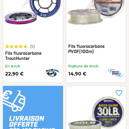
(5)
Fils fluorocarbone
PVDF(100m)
Fils fluorocarbone
TroutHunter
En stock
Rupture de stock
22,90 €
14,90 €
favorite_border