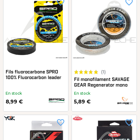
favorite_border
favorite_border
(1)
Fils fluorocarbone SPRO
100% Fluorocarbon leader
Fil monofilament SAVAGE
GEAR Regenerator mono
En stock
En stock
8,99 €
5,89 €
favorite_border
favorite_border