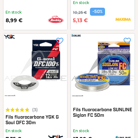
En stock
-50%
En stock
10,25 €
8,99 €
5,13 €
favorite_border
favorite_border
(3)
Fils fluorocarbone SUNLINE
Siglon FC 50m
Fils fluorocarbone YGK G
Soul DFC 30m
En stock
En stock