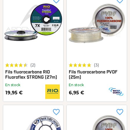
favorite_border
favorite_border
(2)
(3)
Fils fluorocarbone RIO
Fils fluorocarbone PVDF
Fluoroflex STRONG (27m)
(25m)
En stock
En stock
19,95 €
6,95 €
favorite_border
favorite_border