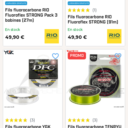
LIVRAISON GRATUITE
LIVRAISON GRATUITE
(1)
Fils fluorocarbone RIO
Fluoroflex STRONG Pack 3
Fils fluorocarbone RIO
bobines (27m)
Fluoroflex STRONG (91m)
En stock
En stock
49,90 €
49,90 €
favorite_border
favorite_border
PROMO
(3)
(3)
Fils fluorocarbone YGK
Fils fluorocarbone TENRYU