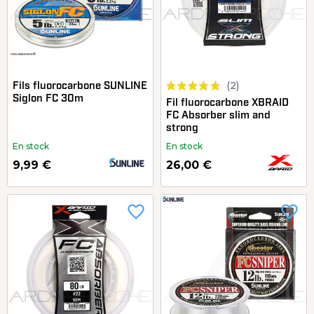
(2)
Fils fluorocarbone SUNLINE
Siglon FC 30m
Fil fluorocarbone XBRAID
FC Absorber slim and
strong
En stock
En stock
9,99 €
26,00 €
favorite_border
favorite_border