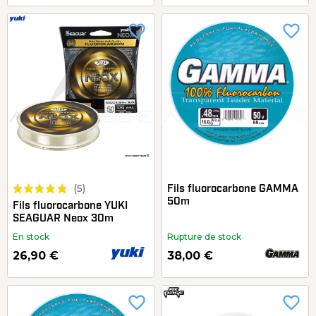
favorite_border
favorite_border
(5)
Fils fluorocarbone GAMMA
50m
Fils fluorocarbone YUKI
SEAGUAR Neox 30m
En stock
Rupture de stock
26,90 €
38,00 €
favorite_border
favorite_border