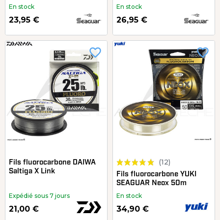
En stock
En stock
23,95 €
26,95 €
favorite_border
favorite_border
(12)
Fils fluorocarbone DAIWA
Saltiga X Link
Fils fluorocarbone YUKI
SEAGUAR Neox 50m
Expédié sous 7 jours
En stock
21,00 €
34,90 €