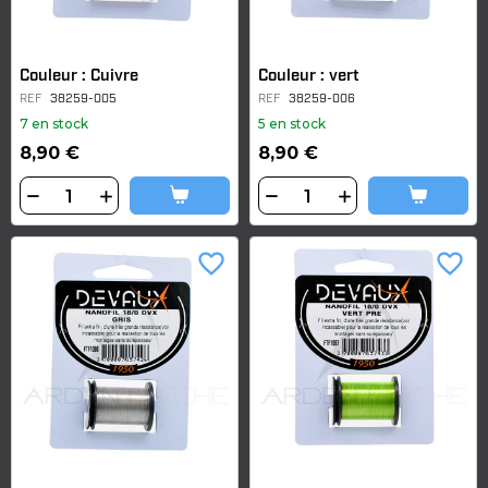
Couleur : Cuivre
Couleur : vert
REF
38259-005
REF
38259-006
7 en stock
5 en stock
8,90 €
8,90 €
favorite_border
favorite_border