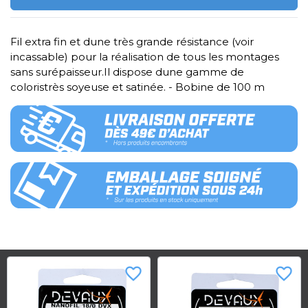
Fil extra fin et dune très grande résistance (voir
incassable) pour la réalisation de tous les montages
sans surépaisseur.Il dispose dune gamme de
coloristrès soyeuse et satinée. - Bobine de 100 m
favorite_border
favorite_border