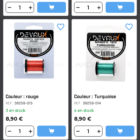
favorite_border
favorite_border
Couleur : rouge
Couleur : Turquoise
REF
38259-013
REF
38259-014
3 en stock
4 en stock
8,90 €
8,90 €