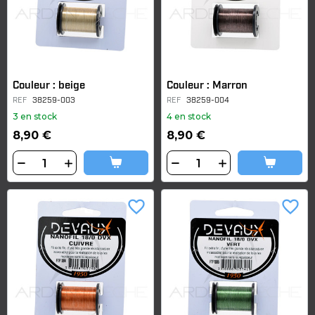
Couleur : beige
Couleur : Marron
REF
38259-003
REF
38259-004
3 en stock
4 en stock
8,90 €
8,90 €
favorite_border
favorite_border