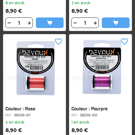
8 en stock
2 en stock
8,90 €
8,90 €
favorite_border
favorite_border
Couleur : Rose
Couleur : Pourpre
REF
38259-011
REF
38259-012
4 en stock
1 en stock
8,90 €
8,90 €