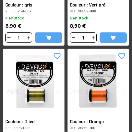
Couleur : gris
Couleur : Vert pré
REF
38259-007
REF
38259-008
4 en stock
6 en stock
8,90 €
8,90 €
favorite_border
favorite_border
Couleur : Olive
Couleur : Orange
REF
38259-009
REF
38259-010