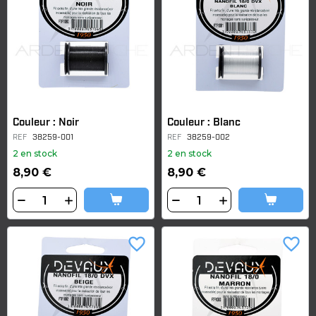
Couleur : Noir
Couleur : Blanc
REF
38259-001
REF
38259-002
2 en stock
2 en stock
8,90 €
8,90 €
favorite_border
favorite_border