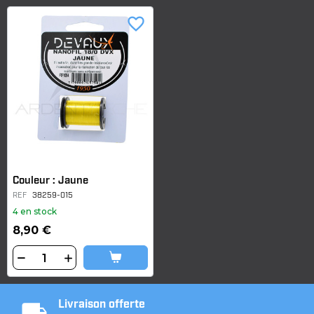
favorite_border
Couleur : Jaune
REF
38259-015
4 en stock
8,90 €
Livraison offerte