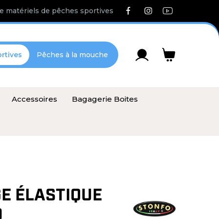
e matériels de pêches sportives
rtives
Pêches à la mouche
Accessoires
Bagagerie Boites
E ÉLASTIQUE
O