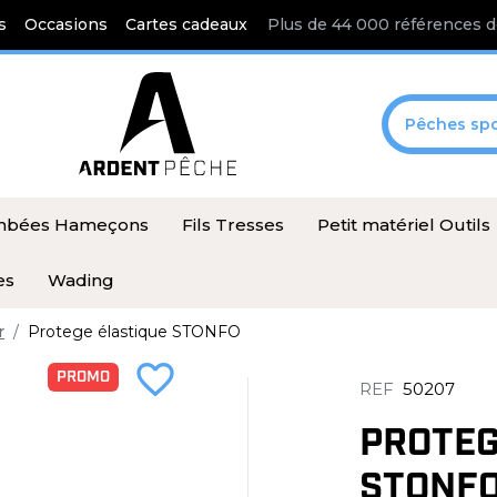
s
Occasions
Cartes cadeaux
Plus de 44 000 références d
Pêches spo
ombées Hameçons
Fils Tresses
Petit matériel Outils
es
Wading
r
Protege élastique STONFO
favorite_border
PROMO
REF
50207
PROTEG
STONF