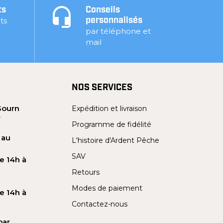
ts
Conseils
ts
personnalisés
par téléphone et
mail
NOS SERVICES
Sourn
Expédition et livraison
Y
Programme de fidélité
 au
L'histoire d'Ardent Pêche
SAV
e 14h à
Retours
Modes de paiement
e 14h à
Contactez-nous
par