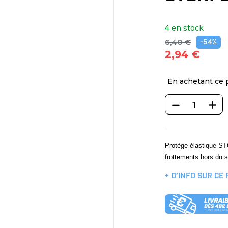
4 en stock
6,40 €
-54%
2,94 €
En achetant ce 
Protège élastique ST
frottements hors du sc
+ D’INFO SUR CE