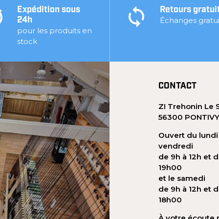
Expédition sous
Retours gratui
Échanges gratui
24h
pour les produits en
stock
CONTACT
ZI Trehonin Le 
56300 PONTIV
Ouvert du lundi
vendredi
de 9h à 12h et d
19h00
et le samedi
de 9h à 12h et d
18h00
À votre écoute 