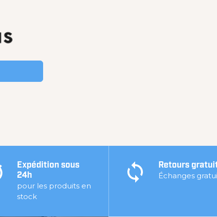
Expédition sous
Retours gratui
Échanges gratui
24h
pour les produits en
stock