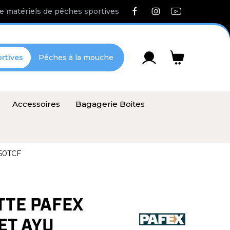
e matériels de pêches sportives
rtives
Pêches à la mouche
Accessoires
Bagagerie Boites
P60TCF
TTE PAFEX
ET AYU