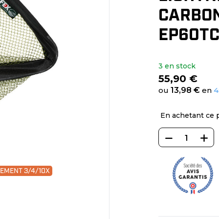
CARBON
EP60T
3 en stock
55,90 €
ou
13,98 €
en
4
En achetant ce 
IEMENT 3/4/10X