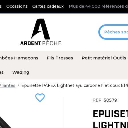
s
Occasions
Cartes cadeaux
Plus de 44 000 références d
Pêches spo
ombées Hameçons
Fils Tresses
Petit matériel Outils
es
Wading
Pliantes
Epuisette PAFEX Lightnet ayu carbone filet doux E
favorite_border
REF
50579
EPUISE
LIGHTN