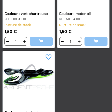
Couleur : vert chartreuse
Couleur : motor oil
REF
50804-001
REF
50804-002
Rupture de stock
Rupture de stock
1,50 €
1,50 €
favorite_border