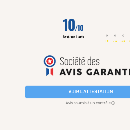
10
/10
0
0
0
Basé sur 1 avis
1★
2★
3★
VOIR L'ATTESTATION
Avis soumis à un contrôle