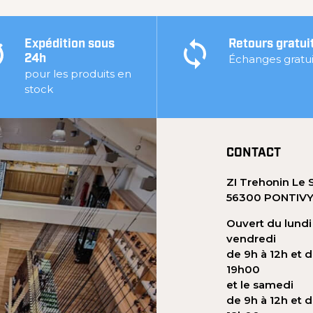
Expédition sous
Retours gratui
Échanges gratui
24h
pour les produits en
stock
CONTACT
ZI Trehonin Le 
56300 PONTIV
Ouvert du lundi
vendredi
de 9h à 12h et d
19h00
et le samedi
de 9h à 12h et d