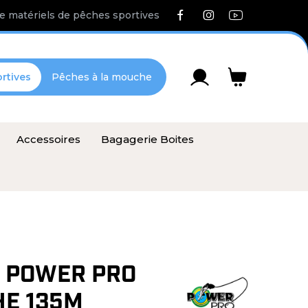
e matériels de pêches sportives
rtives
Pêches à la mouche
Accessoires
Bagagerie Boites
 POWER PRO
E 135M