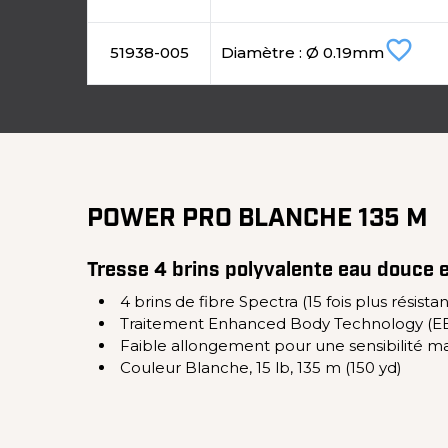
favorite_border
51938-005
Diamètre : Ø 0.19mm
POWER PRO BLANCHE 135 M
Tresse 4 brins polyvalente eau douce e
4 brins de fibre Spectra (15 fois plus résis
Traitement Enhanced Body Technology (EBT) :
Faible allongement pour une sensibilité m
Couleur Blanche, 15 lb, 135 m (150 yd)