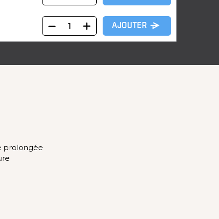
AJOUTER
ie prolongée
ure