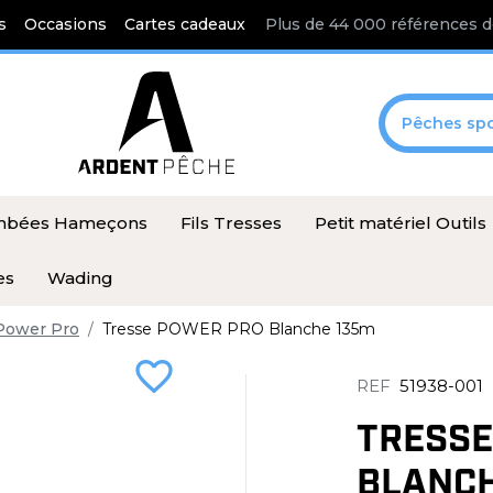
s
Occasions
Cartes cadeaux
Plus de 44 000 références d
Pêches spo
ombées Hameçons
Fils Tresses
Petit matériel Outils
es
Wading
Power Pro
Tresse POWER PRO Blanche 135m
favorite_border
REF
51938-001
TRESSE
BLANCH