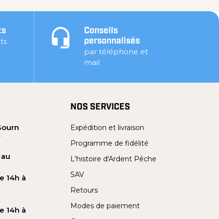
ts
Conseils
ts
personnalisés
par téléphone et
mail
NOS SERVICES
Sourn
Expédition et livraison
Y
Programme de fidélité
 au
L'histoire d'Ardent Pêche
SAV
e 14h à
Retours
Modes de paiement
e 14h à