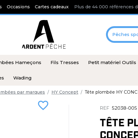
s
Occasions
Cartes cadeaux
Plus de 44 000 références d
Pêches spo
ombées Hameçons
Fils Tresses
Petit matériel Outils
es
Wading
ombées par marques
HY Concept
Tête plombée HY CONC
favorite_border
REF
52038-005
TÊTE P
CONCEP