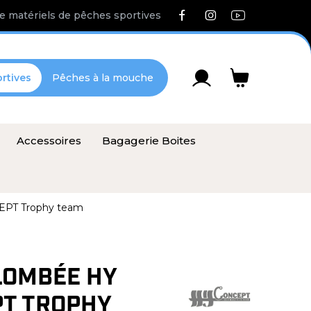
e matériels de pêches sportives
rtives
Pêches à la mouche
Accessoires
Bagagerie Boites
EPT Trophy team
LOMBÉE HY
T TROPHY