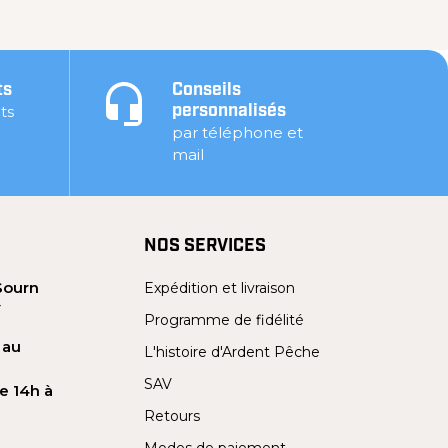
ts
Conseils
ts
personnalisés
par téléphone et
mail
NOS SERVICES
Sourn
Expédition et livraison
Y
Programme de fidélité
 au
L'histoire d'Ardent Pêche
SAV
e 14h à
Retours
Modes de paiement