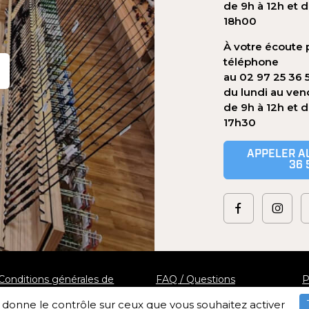
de 9h à 12h et d
18h00
À votre écoute 
téléphone
au 02 97 25 36 
du lundi au ven
de 9h à 12h et 
17h30
APPELER AU
36 
Conditions générales de
FAQ / Questions
P
vente
fréquentes
s
us donne le contrôle sur ceux que vous souhaitez activer