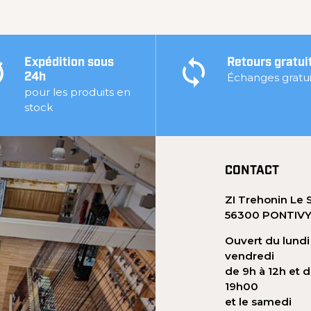
Expédition sous
Retours gratui
Échanges gratui
24h
pour les produits en
stock
CONTACT
ZI Trehonin Le 
56300 PONTIV
Ouvert du lundi
vendredi
de 9h à 12h et d
19h00
et le samedi