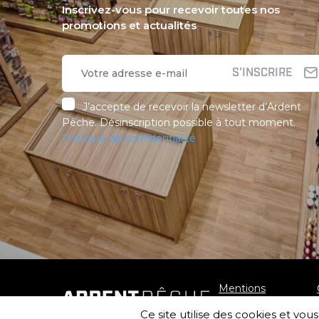
Inscrivez-vous pour recevoir toutes nos
promotions et actualités
S'INSCRIRE
J’accepte de recevoir la newsletter d’Ardent
Pêche. Désinscription possible à tout moment.
Politique de confidentialité
Mentions
légales
Ce site utilise des cookies et vo