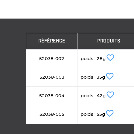
RÉFÉRENCE
PRODUITS
favorite_border
52038-002
poids : 28g
favorite_border
52038-003
poids : 35g
favorite_border
52038-004
poids : 42g
favorite_border
52038-005
poids : 55g