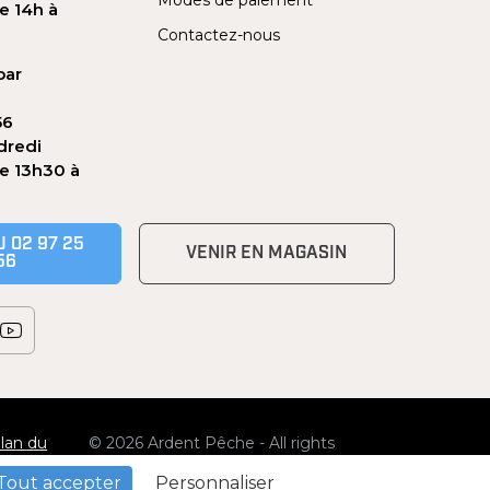
e 14h à
Contactez-nous
par
56
dredi
de 13h30 à
 02 97 25
VENIR EN MAGASIN
56
lan du
© 2026 Ardent Pêche - All rights
ite
reserved
Tout accepter
Personnaliser