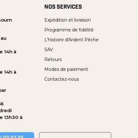
NOS SERVICES
Sourn
Expédition et livraison
Y
Programme de fidélité
 au
L'histoire d'Ardent Pêche
SAV
e 14h à
Retours
Modes de paiement
e 14h à
Contactez-nous
par
56
dredi
de 13h30 à