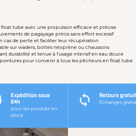
loat tube avec une propulsion efficace et précise
vements de pagayage précis sans effort excessif
 cas de perte et faciliter leur récupération
stable sur waders, bottes néoprène ou chaussons
ant durabilité et tenue à l'usage intensif en eau douce
s pointures pour convenir à tous les pêcheurs en float tube
Expédition sous
Retours gratui
Échanges gratui
24h
pour les produits en
stock