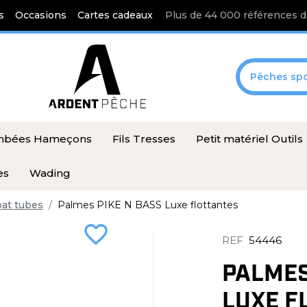
s
Occasions
Cartes cadeaux
Plus de 44 000 références d
Pêches spo
ombées Hameçons
Fils Tresses
Petit matériel Outils
es
Wading
oat tubes
Palmes PIKE N BASS Luxe flottantes
favorite_border
REF
54446
PALMES
LUXE F