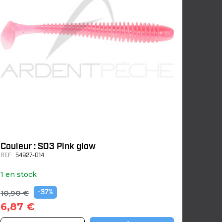
Couleur : S03 Pink glow
REF
54927-014
1 en stock
10,90 €
-37%
6,87 €