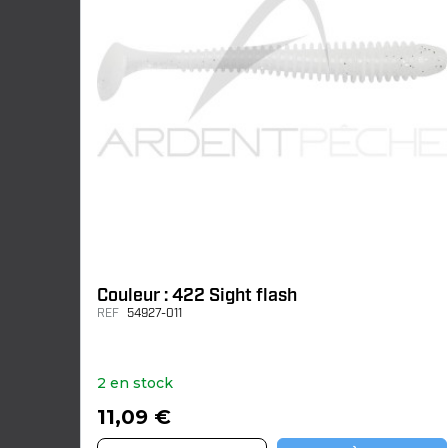
Couleur : 422 Sight flash
REF
54927-011
2 en stock
11,09 €