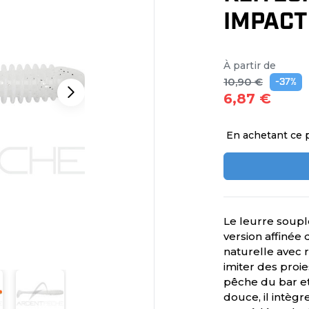
IMPACT
À partir de
10,90 €
-37%
6,87 €
En achetant ce 
Le leurre soup
version affinée
naturelle avec r
imiter des proi
pêche du bar e
douce, il intègr