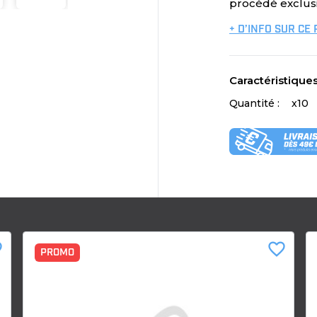
procédé exclus
+ D’INFO SUR CE
Caractéristique
Quantité :
x10
der
favorite_border
PROMO