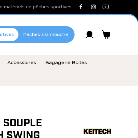
e matériels de pêches sportives
rtives
Pêches à la mouche
Accessoires
Bagagerie Boites
 SOUPLE
H SWING