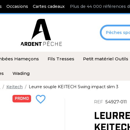
s
Occasions
Cartes cadeaux
Plus de 44 000 références d
Pêches spo
ombées Hameçons
Fils Tresses
Petit matériel Outils
es
Wading
s
Keitech
Leurre souple KEITECH Swing impact slim 3
favorite_border
PROMO
REF
54927-011
LEURRE
KEITEC