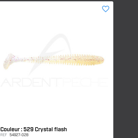
favorite_border
Couleur : 529 Crystal flash
REF
54927-028