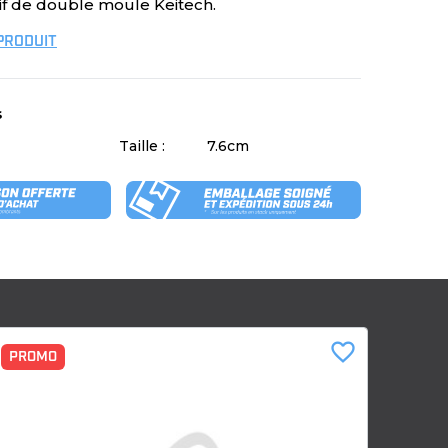
if de double moule Keitech.
 PRODUIT
s
Taille :
7.6cm
favorite_border
PROMO