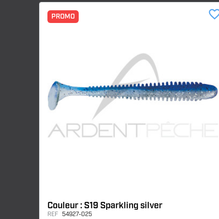
favorite_bor
PROMO
Couleur : S19 Sparkling silver
REF
54927-025