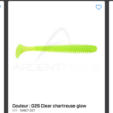
der
favorite_border
Couleur : 026 Clear chartreuse glow
REF
54927-027