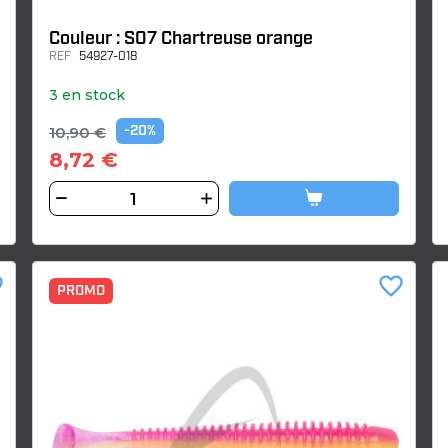
Couleur : S07 Chartreuse orange
REF
54927-018
3 en stock
10,90 €
-20%
8,72 €
der
favorite_border
PROMO