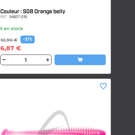
Couleur : S08 Orange belly
REF
54927-019
5 en stock
10,90 €
-37%
6,87 €
favorite_border