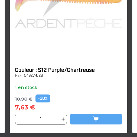
Couleur : S12 Purple/Chartreuse
REF
54927-023
1 en stock
10,90 €
-30%
7,63 €