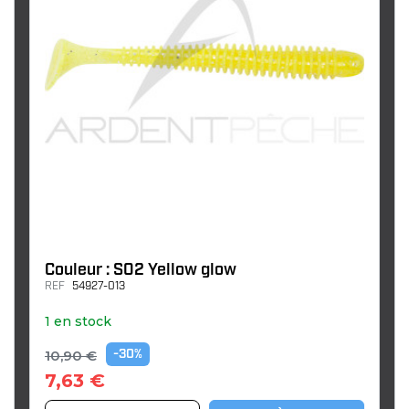
Couleur : S02 Yellow glow
REF
54927-013
1 en stock
10,90 €
-30%
7,63 €