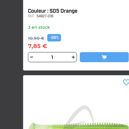
Couleur : S05 Orange
REF
54927-016
3 en stock
10,90 €
-28%
7,85 €
favorite_bor