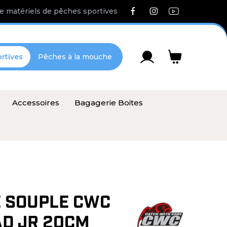
e matériels de pêches sportives
rtives
Pêches à la mouche
Accessoires
Bagagerie Boites
 SOUPLE CWC
AD JR 20CM