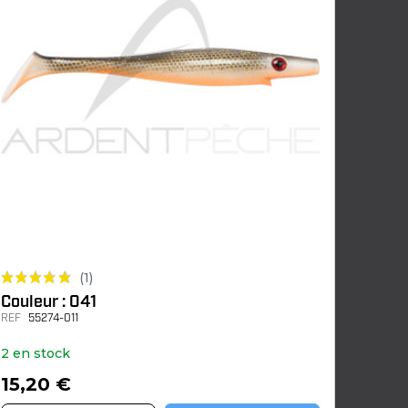
(1)
Couleur : 041
REF
55274-011
2 en stock
15,20 €