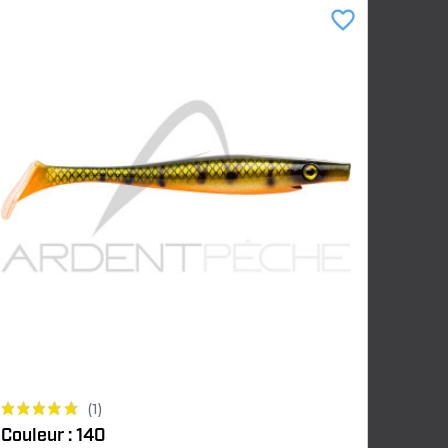
favorite_border
(1)
Couleur : 140