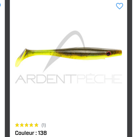
der
favorite_border
(1)
Couleur : 138