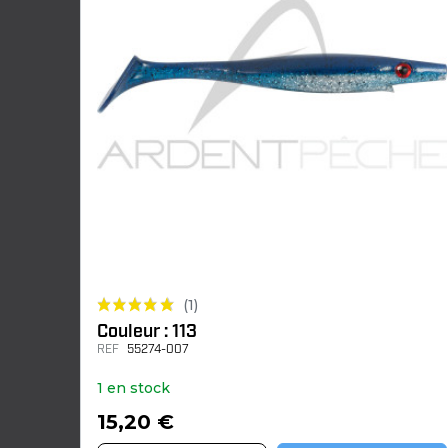
(1)
Couleur : 113
REF
55274-007
1 en stock
15,20 €