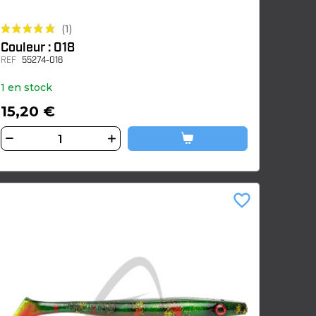
(1)
Couleur : 018
REF
55274-016
1 en stock
15,20 €
favorite_border