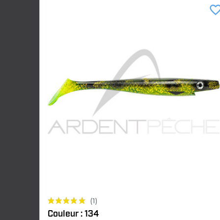
favorite_bor
(1)
Couleur : 134