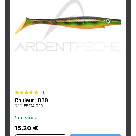
(1)
Couleur : 039
REF
55274-009
1 en stock
15,20 €