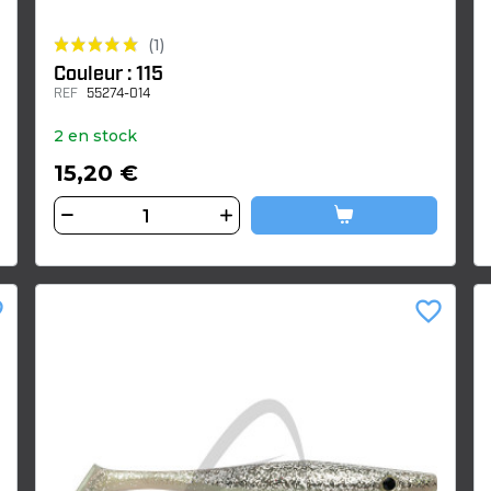
(1)
Couleur : 115
REF
55274-014
2 en stock
15,20 €
der
favorite_border