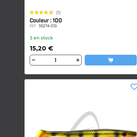
(1)
Couleur : 100
REF
55274-013
3 en stock
15,20 €
favorite_bor