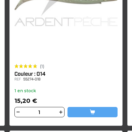
(1)
Couleur : 014
REF
55274-018
1 en stock
15,20 €