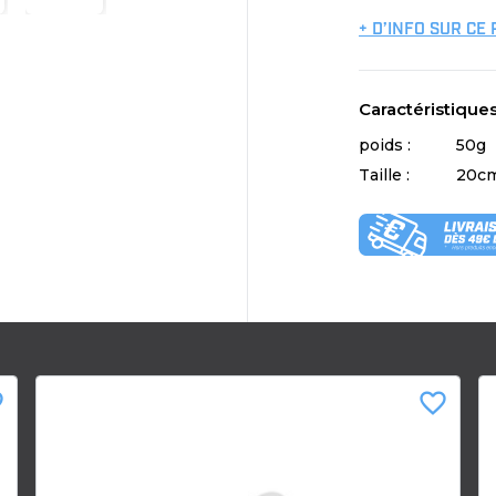
+ D’INFO SUR CE
Caractéristique
poids :
50g
Taille :
20c
der
favorite_border