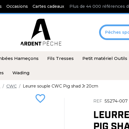
s
Occasions
Cartes cadeaux
Plus de 44 000 références d
Pêches spo
ombées Hameçons
Fils Tresses
Petit matériel Outils
es
Wading
s
CWC
Leurre souple CWC Pig shad Jr 20cm
favorite_border
REF
55274-007
LEURRE
PIG SH