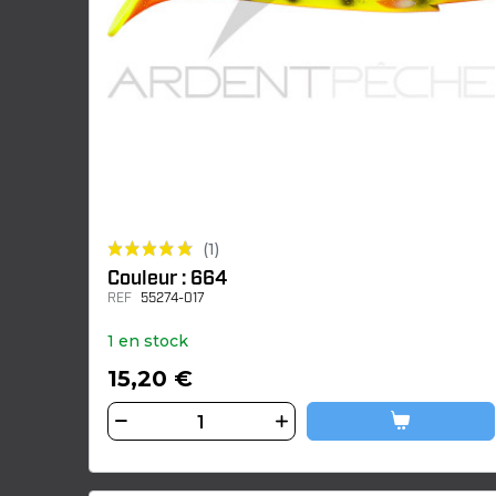
(1)
Couleur : 664
REF
55274-017
1 en stock
15,20 €