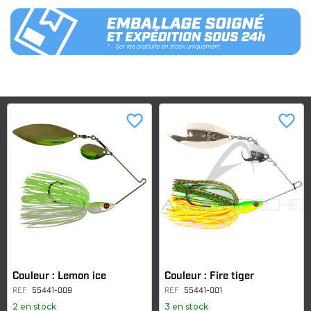
favorite_border
favorite_border
Couleur : Lemon ice
Couleur : Fire tiger
REF
55441-009
REF
55441-001
2 en stock
3 en stock