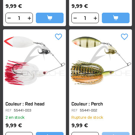
9,99 €
9,99 €
favorite_border
favorite_border
Couleur : Red head
Couleur : Perch
REF
55441-003
REF
55441-002
2 en stock
Rupture de stock
9,99 €
9,99 €