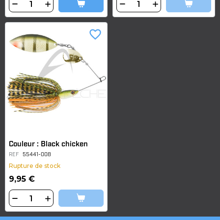
favorite_border
Couleur : Black chicken
REF
55441-008
Rupture de stock
9,95 €