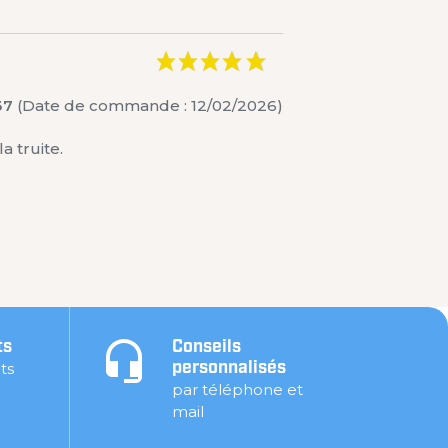
37
(Date de commande : 12/02/2026)
a truite.
ts
Conseils
ts
personnalisés
par téléphone et
mail