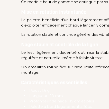
Ce modèle haut de gamme se distingue par sa qua
Mise en rotation instantanée
La palette bénéficie d’un bord légèrement aff
d’exploiter efficacement chaque lancer, y comp
La rotation stable et continue génère des vibra
Nage stable et contrôle de la ligne
Le lest légèrement décentré optimise la stab
régulière et naturelle, même à faible vitesse.
Un émerillon rolling fixé sur l’axe limite effica
montage.
Caractéristiques essentielles
Poids : 1.6 g.
Longueur : 10 mm.
Profondeur de nage : 15 cm et plus.
Palette à bord légèrement affûté.