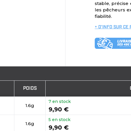
stable, précise
les pêcheurs e
fiabilité.
+ D’INFO SUR CE
POIDS
7 en stock
1.6g
9,90 €
5 en stock
1.6g
9,90 €