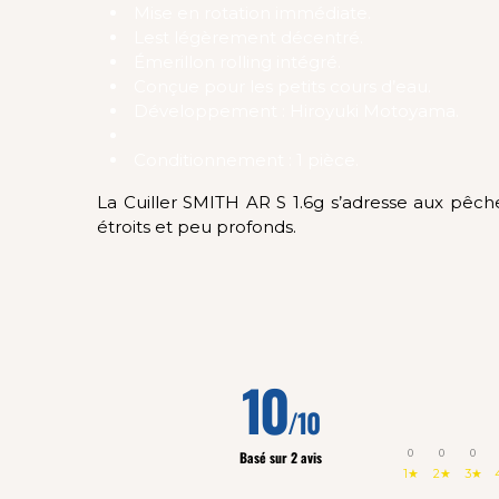
Mise en rotation immédiate.
Lest légèrement décentré.
Émerillon rolling intégré.
Conçue pour les petits cours d’eau.
Développement : Hiroyuki Motoyama.
Conditionnement : 1 pièce.
La Cuiller SMITH AR S 1.6g s’adresse aux pêch
étroits et peu profonds.
10
/10
0
0
0
Basé sur 2 avis
1★
2★
3★