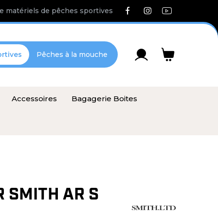
e matériels de pêches sportives
rtives
Pêches à la mouche
Accessoires
Bagagerie Boites
R SMITH AR S