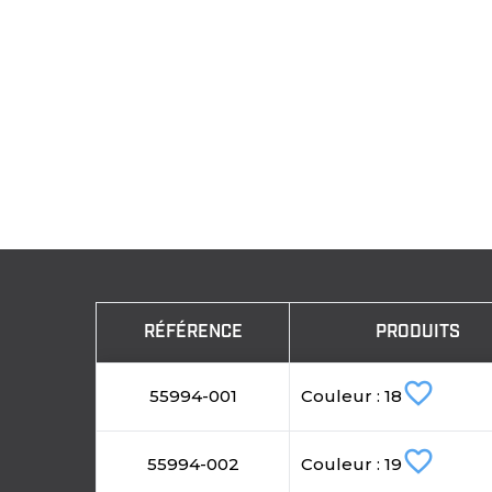
RÉFÉRENCE
PRODUITS
favorite_border
55994-001
Couleur : 18
favorite_border
55994-002
Couleur : 19