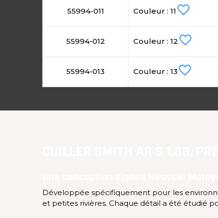
favorite_border
55994-011
Couleur : 11
favorite_border
55994-012
Couleur : 12
favorite_border
55994-013
Couleur : 13
CUILLER SMITH AR S 1.6G, PR
Une conception signée Hiroyuki Moto
Développée spécifiquement pour les environnem
et petites rivières. Chaque détail a été étudié