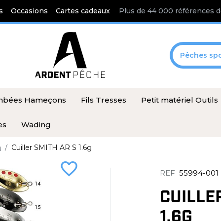
s
Occasions
Cartes cadeaux
Plus de 44 000 références d
Pêches spo
ombées Hameçons
Fils Tresses
Petit matériel Outils
es
Wading
h
Cuiller SMITH AR S 1.6g
favorite_border
REF
55994-001
CUILLE
1.6G