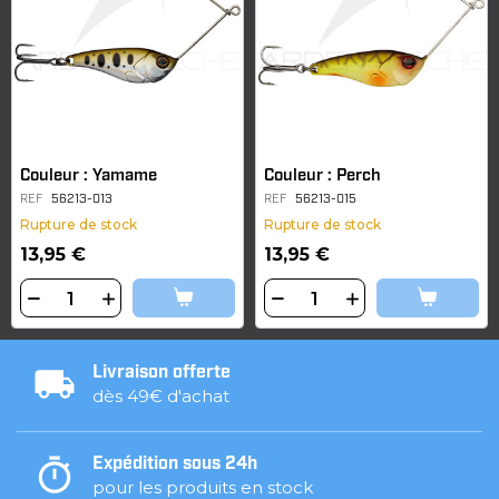
Couleur : Yamame
Couleur : Perch
REF
56213-013
REF
56213-015
Rupture de stock
Rupture de stock
13,95 €
13,95 €
Livraison offerte
dès 49€ d'achat
Expédition sous 24h
pour les produits en stock