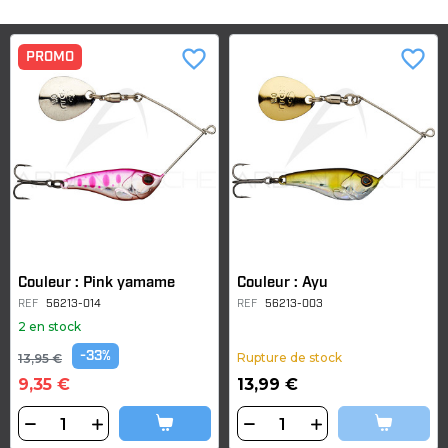
favorite_border
favorite_border
PROMO
Couleur : Pink yamame
Couleur : Ayu
REF
56213-014
REF
56213-003
2 en stock
-33%
Rupture de stock
13,95 €
9,35 €
13,99 €