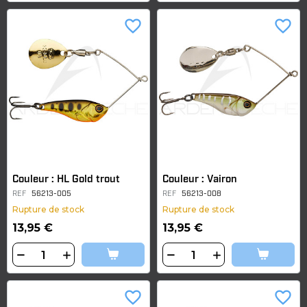
favorite_border
favorite_border
Couleur : HL Gold trout
Couleur : Vairon
REF
56213-005
REF
56213-008
Rupture de stock
Rupture de stock
13,95 €
13,95 €
favorite_border
favorite_border