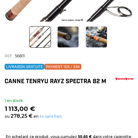
REF
56811
LIVRAISON GRATUITE
PAYMENT 10X / 24X
CANNE TENRYU RAYZ SPECTRA 82 M
1 en stock
1 113,00 €
278,25 €
ou
en
4x sans frais
En achetant ce produit, vous cumulez
55,65 €
dans votre cagnotte.