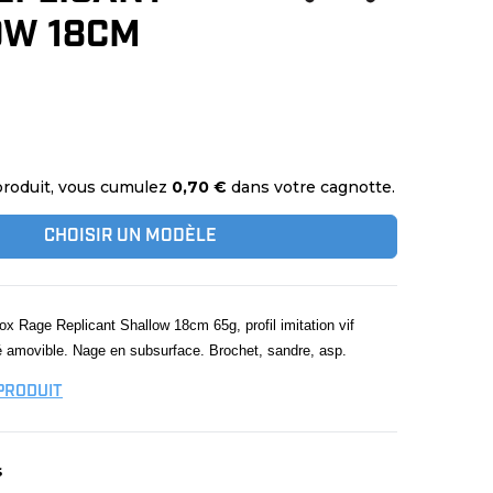
OW 18CM
produit, vous cumulez
0,70 €
dans votre cagnotte.
CHOISIR UN MODÈLE
x Rage Replicant Shallow 18cm 65g, profil imitation vif
té amovible. Nage en subsurface. Brochet, sandre, asp.
 PRODUIT
s