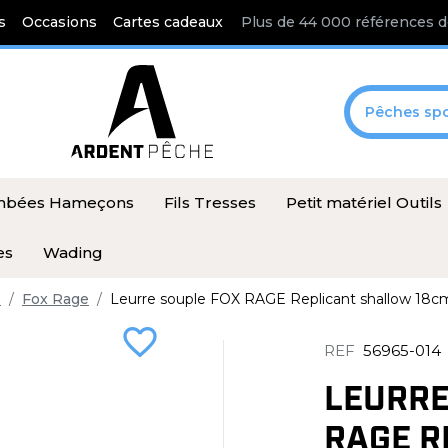
s
Occasions
Cartes cadeaux
Plus de 44 000 références d
Pêches spo
ombées Hameçons
Fils Tresses
Petit matériel Outils
es
Wading
s
Fox Rage
Leurre souple FOX RAGE Replicant shallow 18c
favorite_border
REF
56965-014
LEURRE
RAGE R