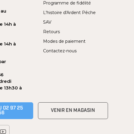
Programme de fidélité
 au
L'histoire d'Ardent Pêche
SAV
e 14h à
Retours
Modes de paiement
e 14h à
Contactez-nous
par
56
dredi
de 13h30 à
 02 97 25
VENIR EN MAGASIN
56