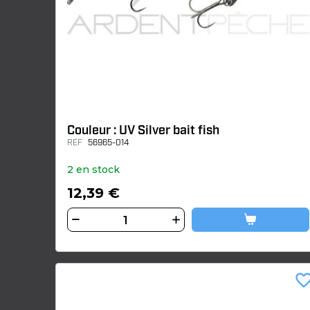
Couleur : UV Silver bait fish
REF
56965-014
2 en stock
12,39 €
favorite_bor