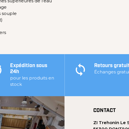
hes supérieures de l'eau
rage
s souple
t)
ers
Expédition sous
Retours gratui
Échanges gratui
24h
pour les produits en
stock
CONTACT
ZI Trehonin Le 
56300 PONTIV