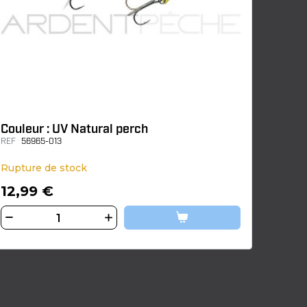
Couleur : UV Natural perch
REF
56965-013
Rupture de stock
12,99 €