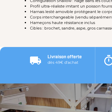
Configuration Shallow : nage dans les couc
Profil ultra-réaliste imitant un poisson four
Harnais lesté amovible protégeant le corp
Corps interchangeable (vendu séparémen
Hameçons haute résistance inclus
Cibles : brochet, sandre, aspe, gros carnassi
Livraison offerte
dès 49€ d'achat