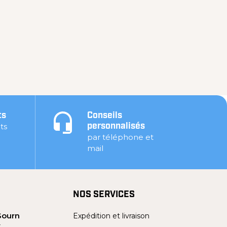
ts
Conseils
ts
personnalisés
par téléphone et
mail
NOS SERVICES
Sourn
Expédition et livraison
Y