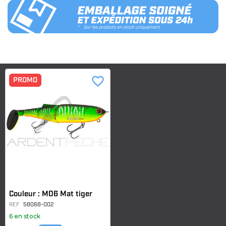
favorite_border
PROMO
Couleur : M06 Mat tiger
REF
58068-002
6 en stock