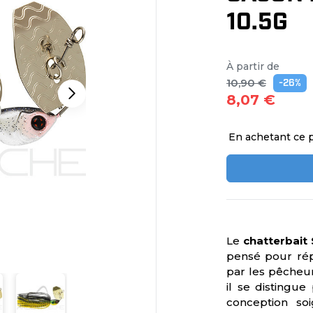
10.5G
À partir de
10,90 €
-26%
8,07 €
En achetant ce 
Le
chatterbait
pensé pour rép
par les pêcheurs
il se distingue
conception so