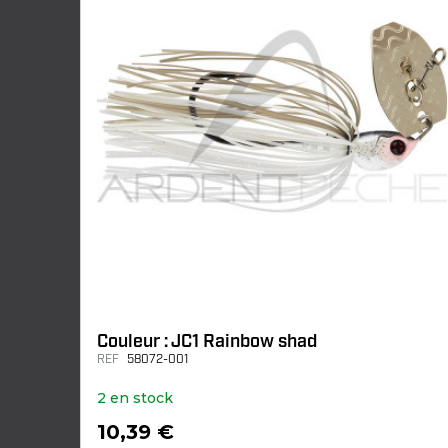
Couleur : JC1 Rainbow shad
REF
58072-001
2 en stock
10,39 €