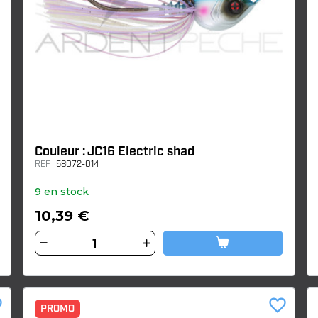
Couleur : JC16 Electric shad
REF
58072-014
9 en stock
10,39 €
der
favorite_border
PROMO