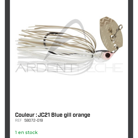
Couleur : JC21 Blue gill orange
REF
58072-019
1 en stock