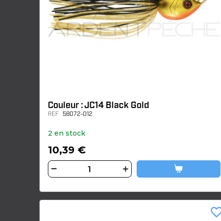
Couleur : JC14 Black Gold
REF
58072-012
2 en stock
10,39 €
favorite_bor