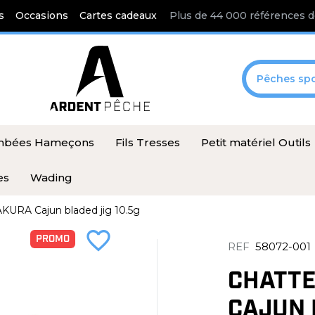
s
Occasions
Cartes cadeaux
Plus de 44 000 références d
Pêches spo
ombées Hameçons
Fils Tresses
Petit matériel Outils
es
Wading
AKURA Cajun bladed jig 10.5g
favorite_border
PROMO
REF
58072-001
CHATTE
CAJUN 