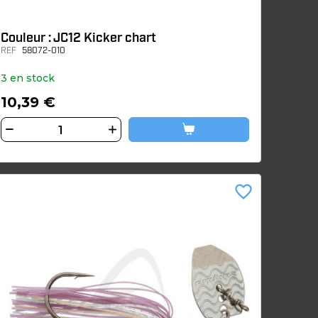
Couleur : JC12 Kicker chart
REF
58072-010
3 en stock
10,39 €
favorite_border