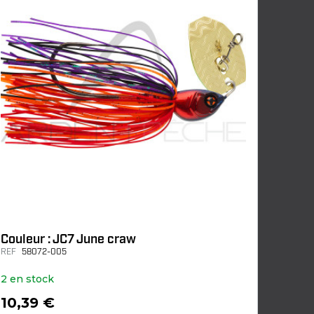
Couleur : JC7 June craw
REF
58072-005
2 en stock
10,39 €