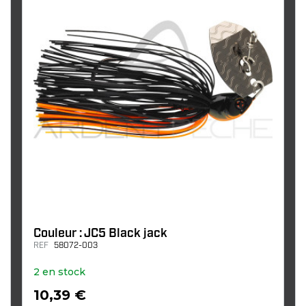
Couleur : JC5 Black jack
REF
58072-003
2 en stock
10,39 €