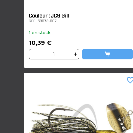
Couleur : JC9 Gill
REF
58072-007
1 en stock
10,39 €
favorite_bor