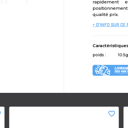
rapidement 
positionnemen
qualité prix.
+ D’INFO SUR CE
Caractéristique
poids :
10.5g
der
favorite_border