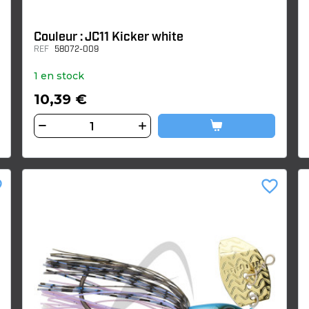
Couleur : JC11 Kicker white
REF
58072-009
1 en stock
10,39 €
der
favorite_border