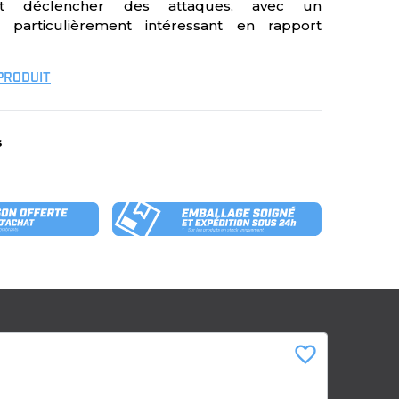
et déclencher des attaques, avec un
t particulièrement intéressant en rapport
 PRODUIT
s
favorite_border