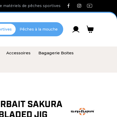
e matériels de pêches sportives
rtives
Pêches à la mouche
Accessoires
Bagagerie Boites
RBAIT SAKURA
BLADED JIG