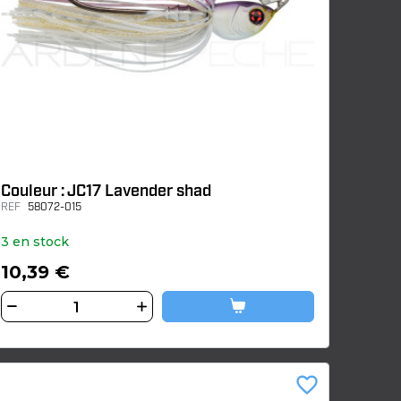
Couleur : JC17 Lavender shad
REF
58072-015
3 en stock
10,39 €
favorite_border