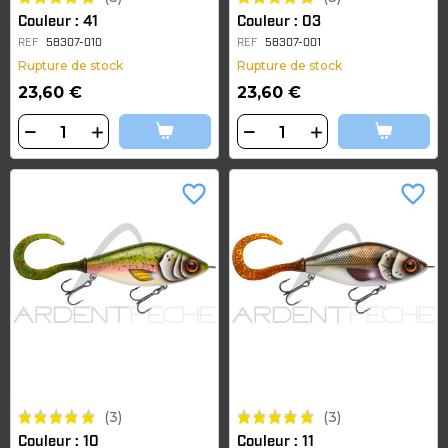
Couleur : 41
Couleur : 03
REF
58307-010
REF
58307-001
Rupture de stock
Rupture de stock
23,60 €
23,60 €
favorite_border
favorite_border
(3)
(3)
Couleur : 10
Couleur : 11