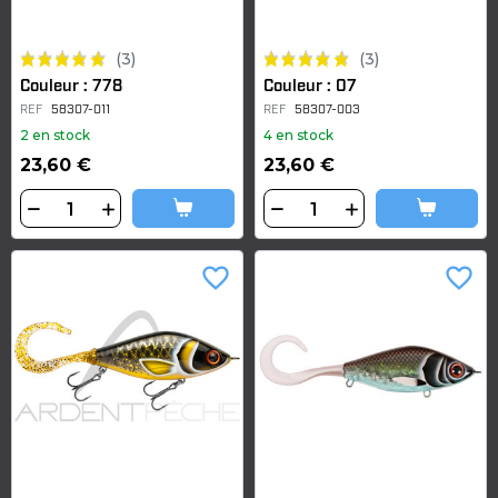
(3)
(3)
Couleur : 778
Couleur : 07
REF
58307-011
REF
58307-003
2 en stock
4 en stock
23,60 €
23,60 €
favorite_border
favorite_border