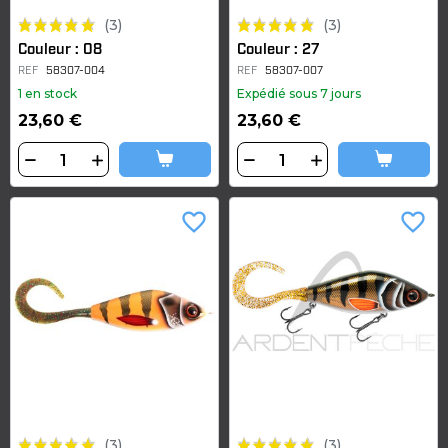
(3)
(3)
Couleur : 08
Couleur : 27
REF
58307-004
REF
58307-007
1 en stock
Expédié sous 7 jours
23,60 €
23,60 €
favorite_border
favorite_border
(3)
(3)