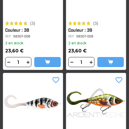
(3)
(3)
Couleur : 38
Couleur : 39
REF
58307-008
REF
58307-009
2 en stock
2 en stock
23,60 €
23,60 €
favorite_border
favorite_border