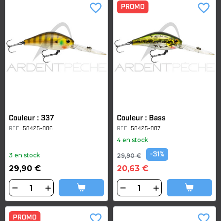
favorite_border
favorite_border
PROMO
Couleur : 337
Couleur : Bass
REF
58425-006
REF
58425-007
4 en stock
-31%
3 en stock
29,90 €
29,90 €
20,63 €
favorite_border
favorite_border
PROMO