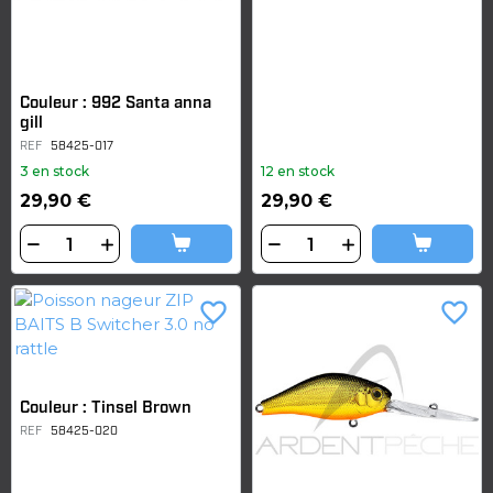
Couleur : 992 Santa anna
gill
REF
58425-017
3 en stock
12 en stock
29,90 €
29,90 €
favorite_border
favorite_border
Couleur : Tinsel Brown
REF
58425-020