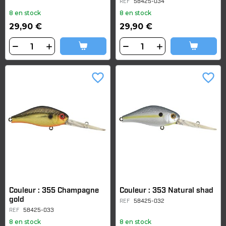
REF
58425-034
8 en stock
8 en stock
29,90 €
29,90 €
favorite_border
favorite_border
Couleur : 355 Champagne
Couleur : 353 Natural shad
gold
REF
58425-032
REF
58425-033
8 en stock
8 en stock