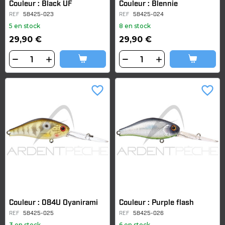
Couleur : Black UF
Couleur : Blennie
REF
58425-023
REF
58425-024
5 en stock
8 en stock
29,90 €
29,90 €
favorite_border
favorite_border
Couleur : 084U Oyanirami
Couleur : Purple flash
REF
58425-025
REF
58425-026
3 en stock
6 en stock