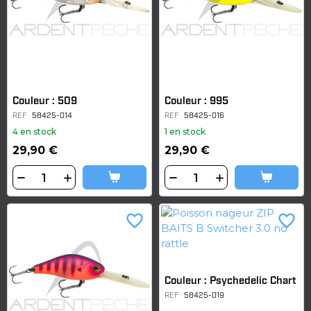
Couleur : 509
Couleur : 995
REF
58425-014
REF
58425-016
4 en stock
1 en stock
29,90 €
29,90 €
favorite_border
favorite_border
Couleur : Psychedelic Chart
REF
58425-019