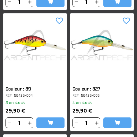
favorite_border
favorite_border
Couleur : 89
Couleur : 327
REF
58425-004
REF
58425-005
3 en stock
4 en stock
29,90 €
29,90 €