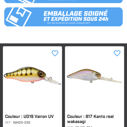
favorite_border
favorite_border
Couleur : U019 Vairon UV
Couleur : 817 Kanto real
wakasagi
REF
58425-035