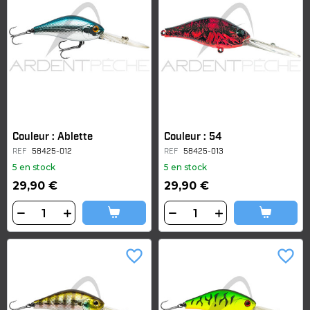
Couleur : Ablette
Couleur : 54
REF
58425-012
REF
58425-013
5 en stock
5 en stock
29,90 €
29,90 €
favorite_border
favorite_border