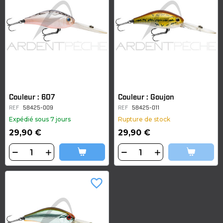
Couleur : 607
Couleur : Goujon
REF
58425-009
REF
58425-011
Expédié sous 7 jours
Rupture de stock
29,90 €
29,90 €
favorite_border