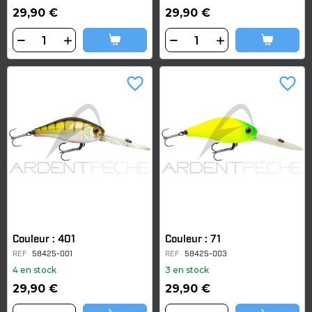
29,90 €
29,90 €
favorite_border
favorite_border
Couleur : 401
Couleur : 71
REF
58425-001
REF
58425-003
4 en stock
3 en stock
29,90 €
29,90 €