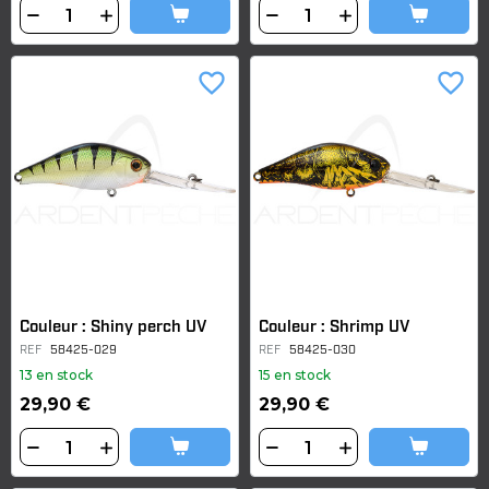
favorite_border
favorite_border
Couleur : Shiny perch UV
Couleur : Shrimp UV
REF
58425-029
REF
58425-030
13 en stock
15 en stock
29,90 €
29,90 €