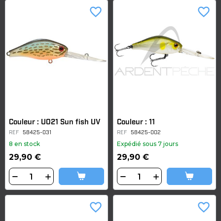
favorite_border
favorite_border
Couleur : U021 Sun fish UV
Couleur : 11
REF
58425-031
REF
58425-002
8 en stock
Expédié sous 7 jours
29,90 €
29,90 €
favorite_border
favorite_border