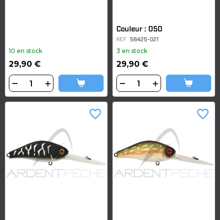
Couleur : 050
REF
58425-021
10 en stock
3 en stock
29,90 €
29,90 €
favorite_border
favorite_border