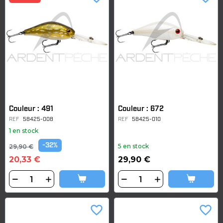
Couleur : 491
Couleur : 672
REF
58425-008
REF
58425-010
1 en stock
-32%
5 en stock
29,90 €
20,33 €
29,90 €
favorite_border
favorite_border