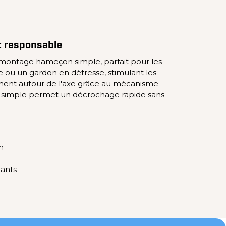
et responsable
 montage hameçon simple, parfait pour les
e ou un gardon en détresse, stimulant les
brement autour de l'axe grâce au mécanisme
çon simple permet un décrochage rapide sans
n
iants