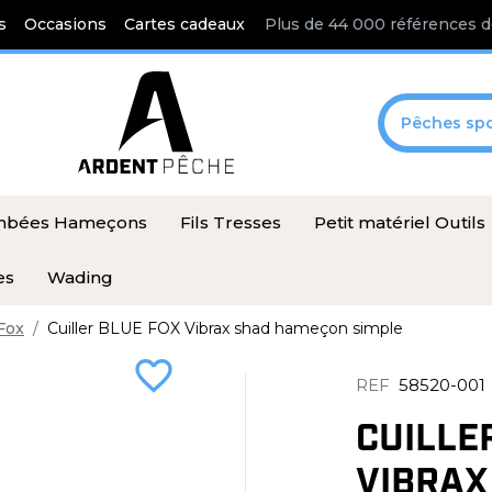
s
Occasions
Cartes cadeaux
Plus de 44 000 références d
Pêches spo
ombées Hameçons
Fils Tresses
Petit matériel Outils
es
Wading
Fox
Cuiller BLUE FOX Vibrax shad hameçon simple
favorite_border
REF
58520-001
CUILLE
VIBRAX