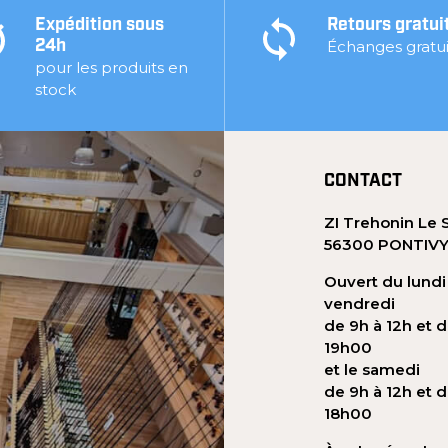
Expédition sous
Retours gratui
Échanges gratui
24h
pour les produits en
stock
CONTACT
ZI Trehonin Le 
56300 PONTIV
Ouvert du lundi
vendredi
de 9h à 12h et d
19h00
et le samedi
de 9h à 12h et d
18h00