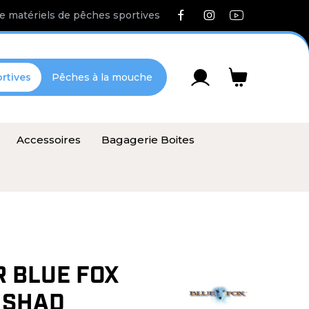
e matériels de pêches sportives
rtives
Pêches à la mouche
Accessoires
Bagagerie Boites
R BLUE FOX
 SHAD