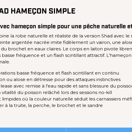
HAD HAMEÇON SIMPLE
se avec hameçon simple pour une pêche naturelle 
 la robe naturelle et réaliste de la version Shad avec le
einte argentée nacrée imite fidèlement un vairon, une alos
 et du brochet en eaux claires. Le corps en laiton pivote li
 basse fréquence et un flash scintillant attractif. L'hame
male.
brations basse fréquence et flash scintillant en continu
n ou alose en détresse pour des attaques instinctives
ease avec remise à l'eau rapide et sans blessure du poisso
vitalité du poisson relâché lors des sessions no-kill
 limpides où la couleur naturelle séduit les carnassiers méf
r à la truite, la perche, le brochet et le sandre