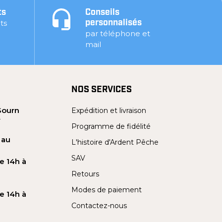
ts
Conseils
ts
personnalisés
par téléphone et
mail
NOS SERVICES
Sourn
Expédition et livraison
Y
Programme de fidélité
 au
L'histoire d'Ardent Pêche
SAV
e 14h à
Retours
Modes de paiement
e 14h à
Contactez-nous