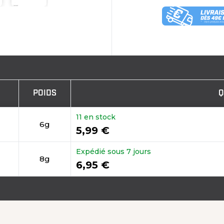
POIDS
Q
11 en stock
6g
5,99 €
Expédié sous 7 jours
8g
6,95 €