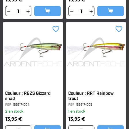
favorite_border
favorite_border
Couleur : RGZS Gizzard
Couleur : RRT Rainbow
shad
trout
REF
58617-004
REF
58617-005
2 en stock
1 en stock
13,95 €
13,95 €