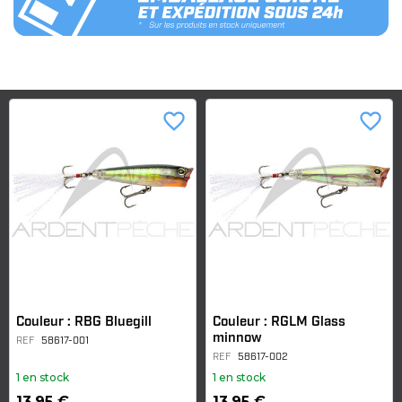
favorite_border
favorite_border
Couleur : RBG Bluegill
Couleur : RGLM Glass
minnow
REF
58617-001
REF
58617-002
1 en stock
1 en stock
13,95 €
13,95 €