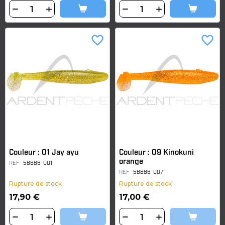
favorite_border
favorite_border
Couleur : 01 Jay ayu
Couleur : 09 Kinokuni
orange
REF
58886-001
REF
58886-007
Rupture de stock
Rupture de stock
17,90 €
17,00 €