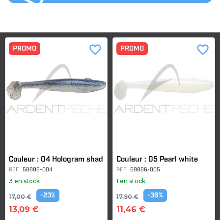
favorite_border
favorite_border
PROMO
PROMO
Couleur : 04 Hologram shad
Couleur : 05 Pearl white
REF
58886-004
REF
58886-005
3 en stock
1 en stock
-23%
-36%
17,00 €
17,90 €
13,09 €
11,46 €