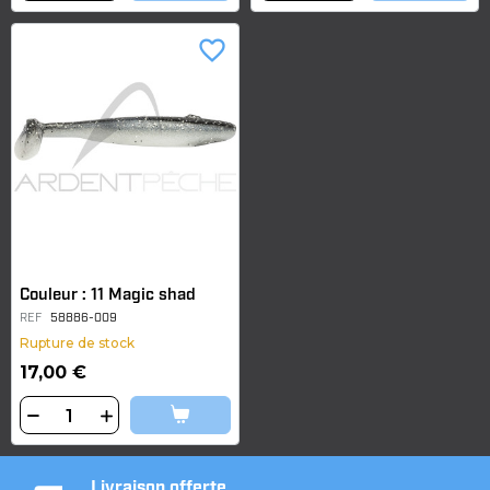
favorite_border
Couleur : 11 Magic shad
REF
58886-009
Rupture de stock
17,00 €
Livraison offerte