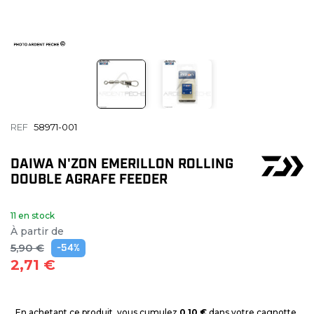
REF
58971-001
DAIWA N'ZON EMERILLON ROLLING
DOUBLE AGRAFE FEEDER
11 en stock
À partir de
5,90 €
-54%
2,71 €
En achetant ce produit, vous cumulez
0,10 €
dans votre cagnotte.