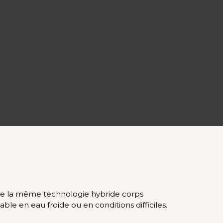
erve la même technologie hybride corps
le en eau froide ou en conditions difficiles.