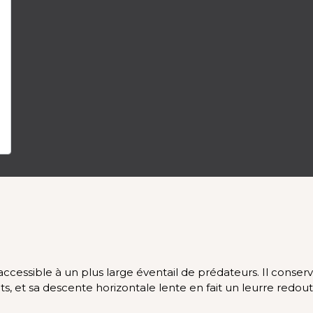
accessible à un plus large éventail de prédateurs. Il cons
 et sa descente horizontale lente en fait un leurre redoutab