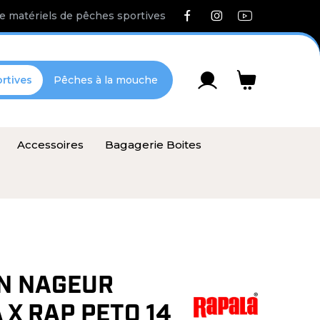
e matériels de pêches sportives
rtives
Pêches à la mouche
Accessoires
Bagagerie Boites
N NAGEUR
 X RAP PETO 14