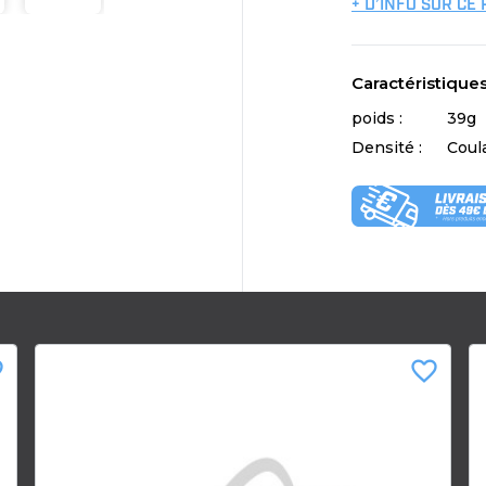
+ D’INFO SUR CE
Caractéristique
poids :
39g
Densité :
Coul
der
favorite_border