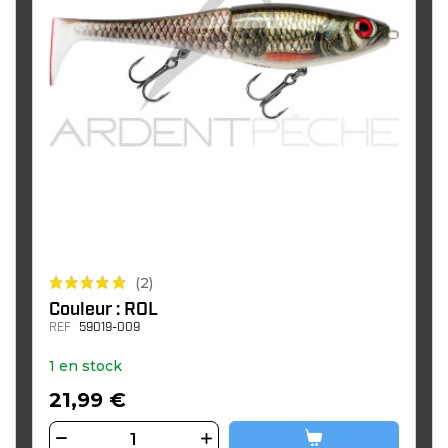
(2)
Couleur : ROL
REF
59019-009
1 en stock
21,99 €