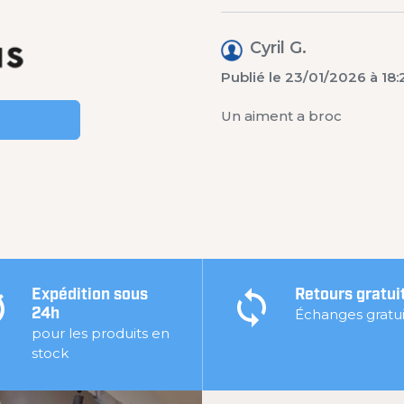
Cyril G.
Publié le 23/01/2026 à 18:
Un aiment a broc
Expédition sous
Retours gratui
Échanges gratui
24h
pour les produits en
stock