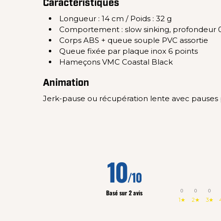
Caractéristiques
Longueur : 14 cm / Poids : 32 g
Comportement : slow sinking, profondeur 0
Corps ABS + queue souple PVC assortie
Queue fixée par plaque inox 6 points
Hameçons VMC Coastal Black
Animation
Jerk-pause ou récupération lente avec pauses pr
10
/10
0
0
0
Basé sur 2 avis
1★
2★
3★