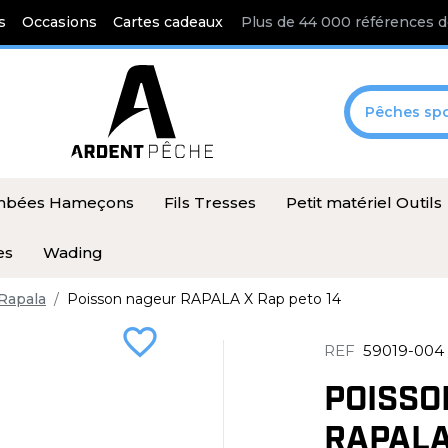
s
Occasions
Cartes cadeaux
Plus de 44 000 références d
Pêches spo
ombées Hameçons
Fils Tresses
Petit matériel Outils
es
Wading
Rapala
Poisson nageur RAPALA X Rap peto 14
favorite_border
REF
59019-004
POISSO
RAPALA