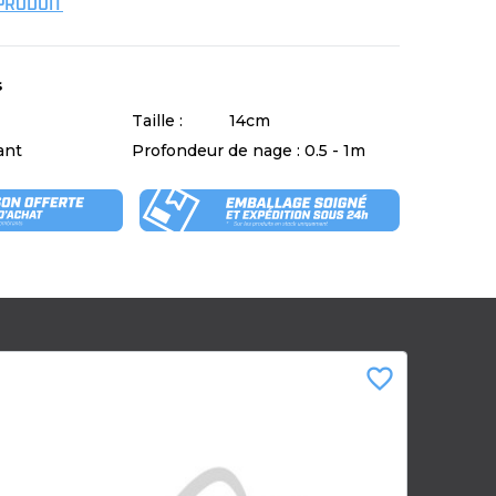
 PRODUIT
s
Taille :
14cm
ant
Profondeur de nage :
0.5 - 1m
favorite_border