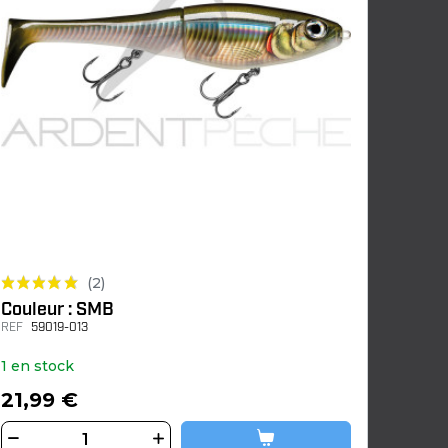
(2)
Couleur : SMB
REF
59019-013
1 en stock
21,99 €