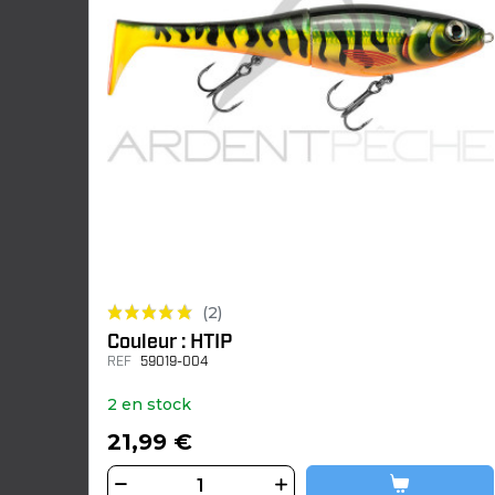
(2)
Couleur : HTIP
REF
59019-004
2 en stock
21,99 €