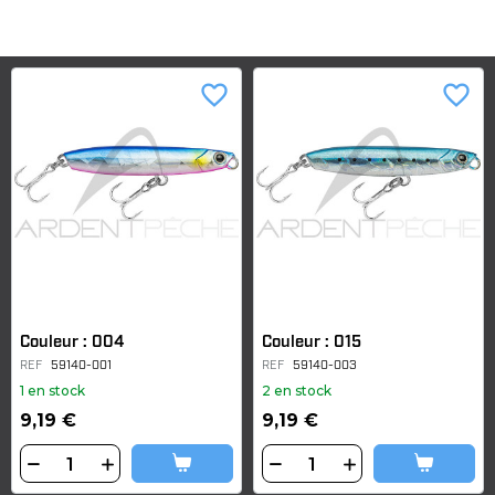
favorite_border
favorite_border
Couleur : 004
Couleur : 015
REF
59140-001
REF
59140-003
1 en stock
2 en stock
9,19 €
9,19 €