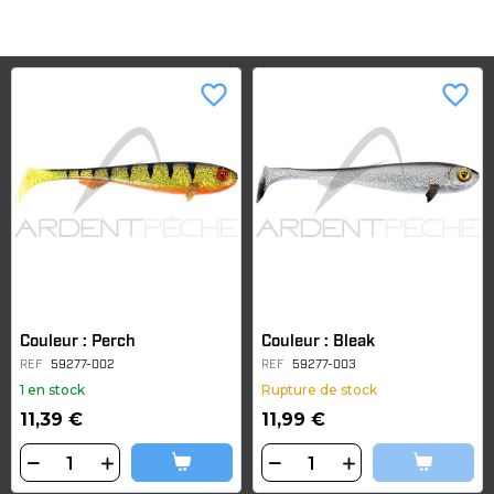
favorite_border
favorite_border
Couleur : Perch
Couleur : Bleak
REF
59277-002
REF
59277-003
1 en stock
Rupture de stock
11,39 €
11,99 €