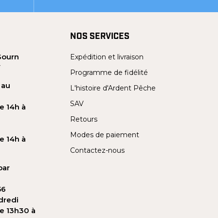
NOS SERVICES
Sourn
Expédition et livraison
Y
Programme de fidélité
 au
L'histoire d'Ardent Pêche
SAV
e 14h à
Retours
Modes de paiement
e 14h à
Contactez-nous
par
56
dredi
de 13h30 à