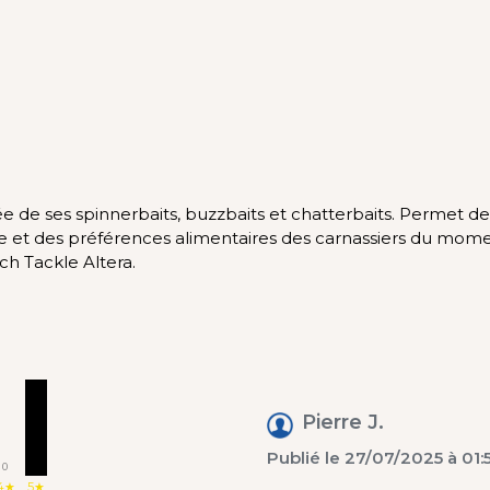
ée de ses spinnerbaits, buzzbaits et chatterbaits. Permet de
ière et des préférences alimentaires des carnassiers du mom
h Tackle Altera.
1
Pierre J.
Publié le 27/07/2025 à 01:
0
4★
5★