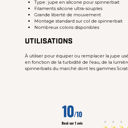
Type : jupe en silicone pour spinnerbait
Filaments silicone ultra-souples
Grande liberté de mouvement
Montage standard sur col de spinnerbait
Nombreux coloris disponibles
UTILISATIONS
À utiliser pour équiper ou remplacer la jupe us
en fonction de la turbidité de l'eau, de la lum
spinnerbaits du marché dont les gammes Scratc
10
/10
0
0
0
Basé sur 1 avis
1★
2★
3★