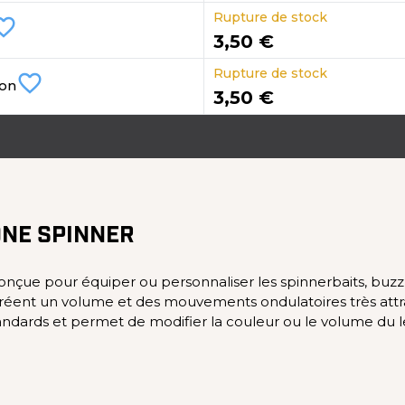
Rupture de stock
ite_border
3,50 €
Rupture de stock
favorite_border
on
3,50 €
ONE SPINNER
conçue pour équiper ou personnaliser les spinnerbaits, buzz
 créent un volume et des mouvements ondulatoires très attra
standards et permet de modifier la couleur ou le volume du 