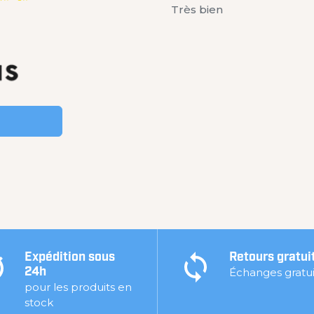
Très bien
Expédition sous
Retours gratui
Échanges gratui
24h
pour les produits en
stock