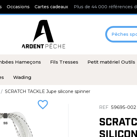
s
Occasions
Cartes cadeaux
Plus de 44 000 références d
Pêches spo
ombées Hameçons
Fils Tresses
Petit matériel Outils
es
Wading
SCRATCH TACKLE Jupe silicone spinner
favorite_border
REF
59695-002
SCRATC
SILICO