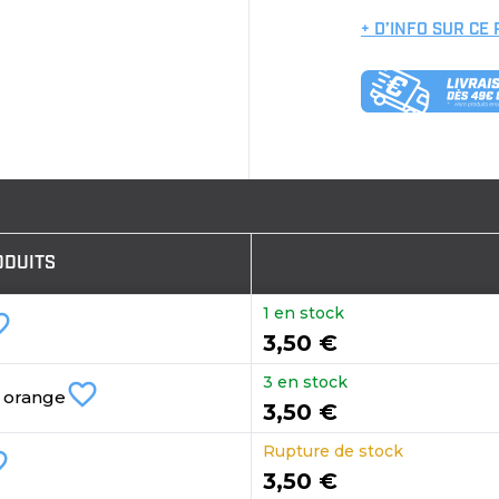
+ D’INFO SUR CE
ODUITS
1 en stock
border
3,50 €
3 en stock
favorite_border
e orange
3,50 €
Rupture de stock
order
3,50 €