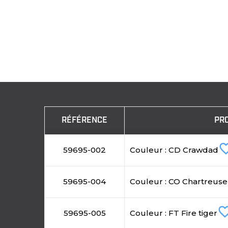
RÉFÉRENCE
PR
favorite_
59695-002
Couleur : CD Crawdad
59695-004
Couleur : CO Chartreus
favorite_b
59695-005
Couleur : FT Fire tiger