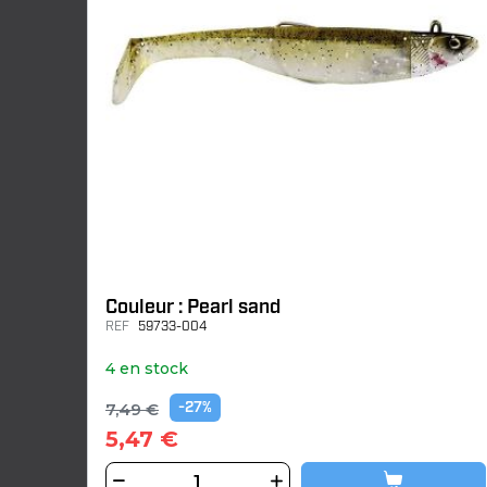
Couleur : Pearl sand
REF
59733-004
4 en stock
7,49 €
-27%
5,47 €