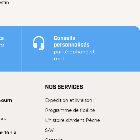
stin
ts
Conseils
ts
personnalisés
par téléphone et
mail
NOS SERVICES
Sourn
Expédition et livraison
Y
Programme de fidélité
 au
L'histoire d'Ardent Pêche
SAV
e 14h à