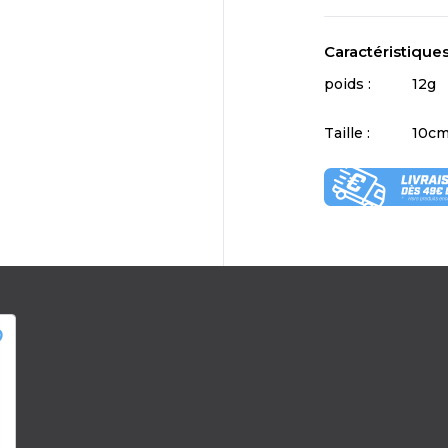
Caractéristique
poids :
12g
Taille :
10c
der