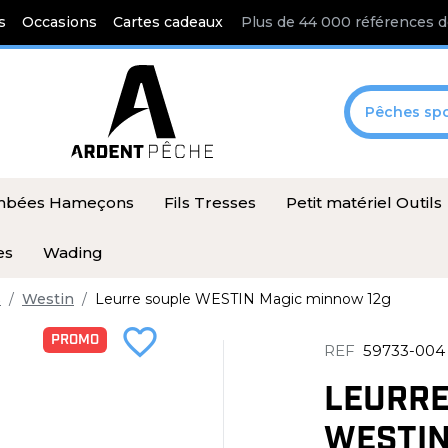
s
Occasions
Cartes cadeaux
Plus de 44 000 références d
Pêches spo
ombées Hameçons
Fils Tresses
Petit matériel Outils
es
Wading
s
Westin
Leurre souple WESTIN Magic minnow 12g
favorite_border
PROMO
REF
59733-004
LEURRE
WESTIN