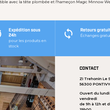
ble avec la tête plombée et l'hameçon Magic Minnow We
Expédition sous
Retours gratui
Échanges gratui
24h
pour les produits en
stock
CONTACT
ZI Trehonin Le 
56300 PONTIV
Ouvert du lundi
vendredi
de 9h à 12h et d
19h00