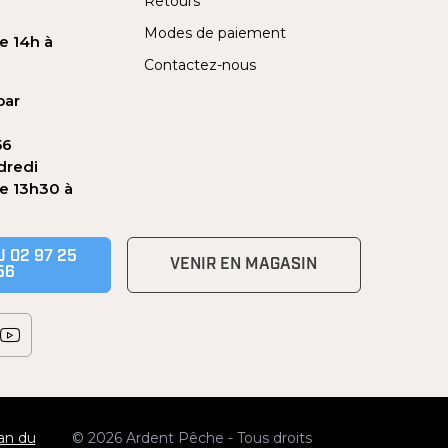
Retours
Modes de paiement
e 14h à
Contactez-nous
par
56
dredi
de 13h30 à
 02 97 25
VENIR EN MAGASIN
56
an du
© 2026 Ardent Pêche - Tous droits