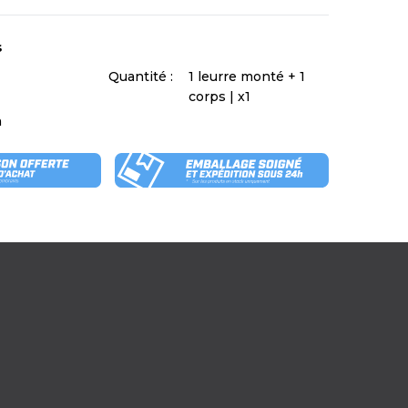
s
Quantité :
1 leurre monté + 1
corps | x1
m