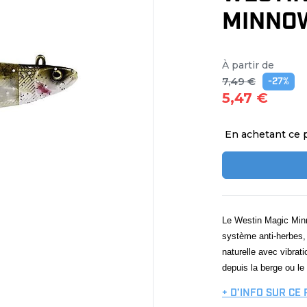
MINNOW
À partir de
7,49 €
-27%
5,47 €
En achetant ce 
Le Westin Magic Minn
système anti-herbes, 
naturelle avec vibrat
depuis la berge ou l
+ D’INFO SUR CE