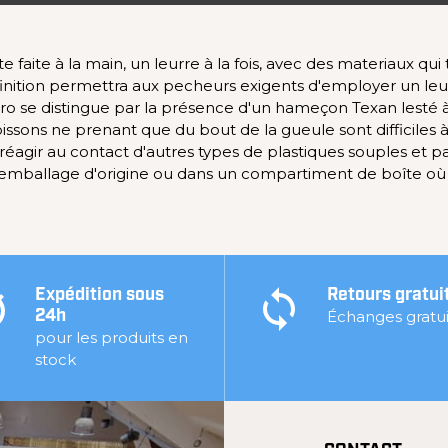
te faite à la main, un leurre à la fois, avec des materiaux q
 finition permettra aux pecheurs exigents d'employer un leur
o se distingue par la présence d'un hameçon Texan lesté à
ssons ne prenant que du bout de la gueule sont difficiles à
éagir au contact d'autres types de plastiques souples et pa
 emballage d'origine ou dans un compartiment de boîte où 
Expédition sous
Retours gratui
Échanges gratui
24h
pour les produits en
stock