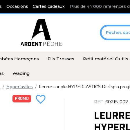
s
Occasions
Cartes cadeaux
Plus de 44 000 références d
Pêches spo
ombées Hameçons
Fils Tresses
Petit matériel Outils
es
Wading
s
Hyperlastics
Leurre souple HYPERLASTICS Dartspin pro ji
favorite_border
PROMO
REF
60215-002
LEURRE
HYPERL