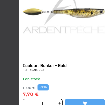
Couleur : Bunker - Gold
REF
60215-002
1 en stock
11,00 €
-30%
7,70 €