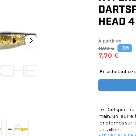
DARTSP
HEAD 4
À partir de
11,00 €
-30%
7,70 €
En achetant ce 
Le Dartspin Pro e
main, un leurre 
longtemps sur le
s'ecaillent.