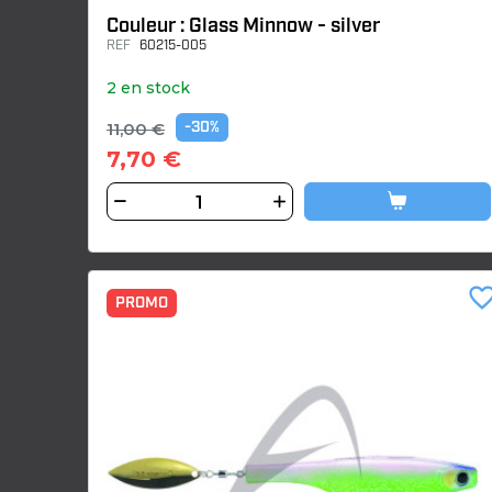
Couleur : Glass Minnow - silver
REF
60215-005
2 en stock
11,00 €
-30%
7,70 €
favorite_bor
PROMO