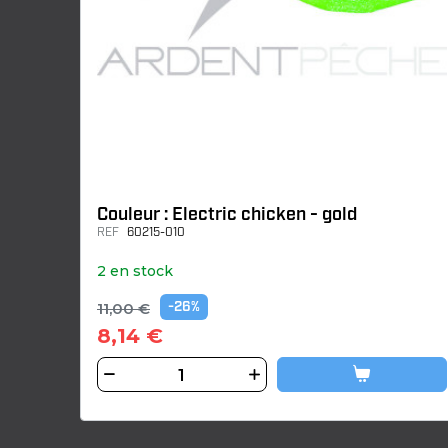
Couleur : Electric chicken - gold
REF
60215-010
2 en stock
11,00 €
-26%
8,14 €