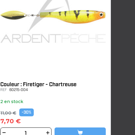
Couleur : Firetiger - Chartreuse
REF
60215-004
2 en stock
11,00 €
-30%
7,70 €