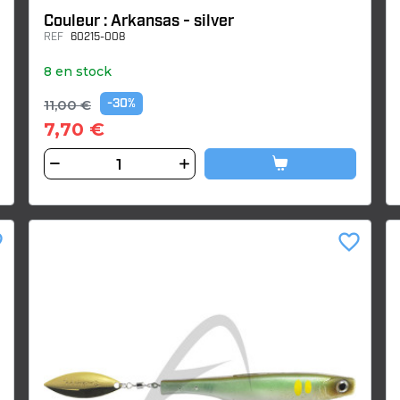
Couleur : Arkansas - silver
REF
60215-008
8 en stock
11,00 €
-30%
7,70 €
der
favorite_border