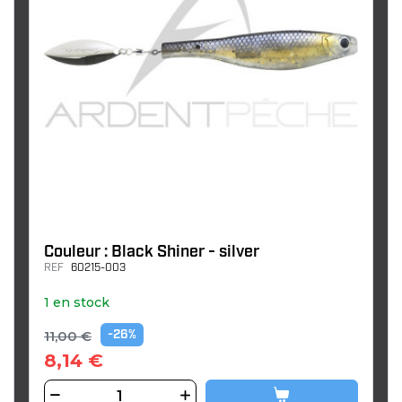
Couleur : Black Shiner - silver
REF
60215-003
1 en stock
11,00 €
-26%
8,14 €