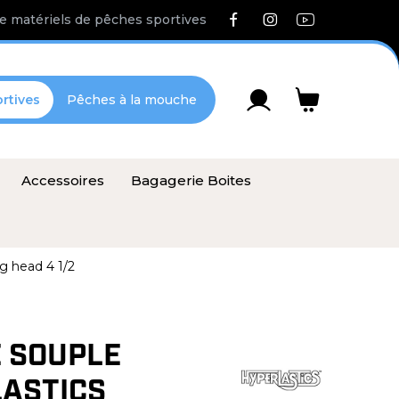
e matériels de pêches sportives
rtives
Pêches à la mouche
Accessoires
Bagagerie Boites
g head 4 1/2
 SOUPLE
ASTICS