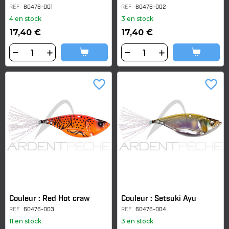
REF
60476-001
REF
60476-002
4 en stock
3 en stock
17,40 €
17,40 €
favorite_border
favorite_border
Couleur : Red Hot craw
Couleur : Setsuki Ayu
REF
60476-003
REF
60476-004
11 en stock
3 en stock