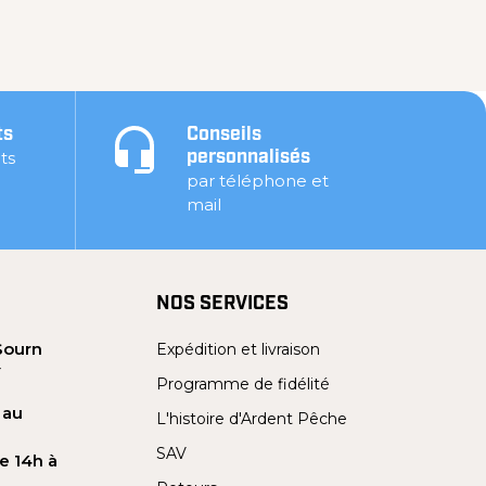
ts
Conseils
ts
personnalisés
par téléphone et
mail
NOS SERVICES
Sourn
Expédition et livraison
Y
Programme de fidélité
 au
L'histoire d'Ardent Pêche
SAV
e 14h à