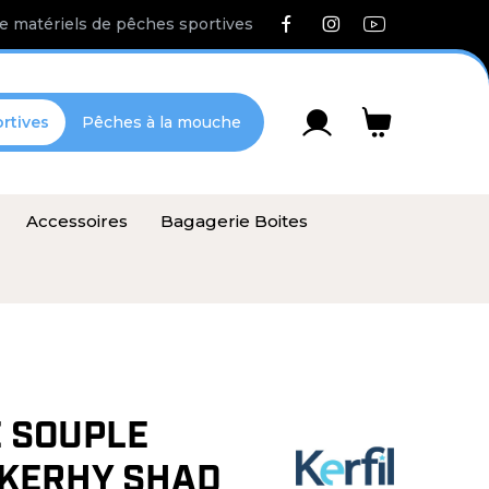
e matériels de pêches sportives
rtives
Pêches à la mouche
Accessoires
Bagagerie Boites
 SOUPLE
 KERHY SHAD