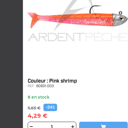
Couleur : Pink shrimp
REF
60931-003
8 en stock
5,65 €
-24%
4,29 €