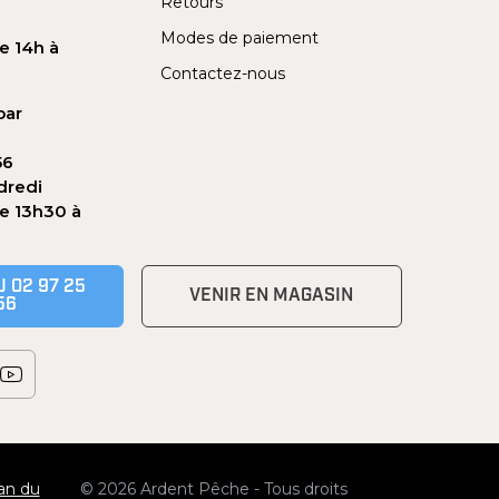
Retours
Modes de paiement
e 14h à
Contactez-nous
par
56
dredi
de 13h30 à
 02 97 25
VENIR EN MAGASIN
56
an du
© 2026 Ardent Pêche - Tous droits