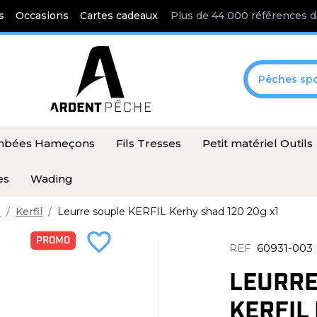
s
Occasions
Cartes cadeaux
Plus de 44 000 références d
Pêches spo
ombées Hameçons
Fils Tresses
Petit matériel Outils
es
Wading
s
Kerfil
Leurre souple KERFIL Kerhy shad 120 20g x1
favorite_border
PROMO
REF
60931-003
LEURRE
KERFIL