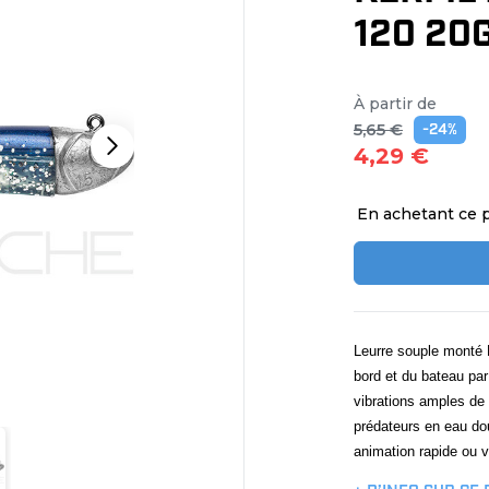
120 20G
À partir de
5,65 €
-24%
4,29 €
En achetant ce 
Leurre souple monté 
bord et du bateau par
vibrations amples de 
prédateurs en eau dou
animation rapide ou v