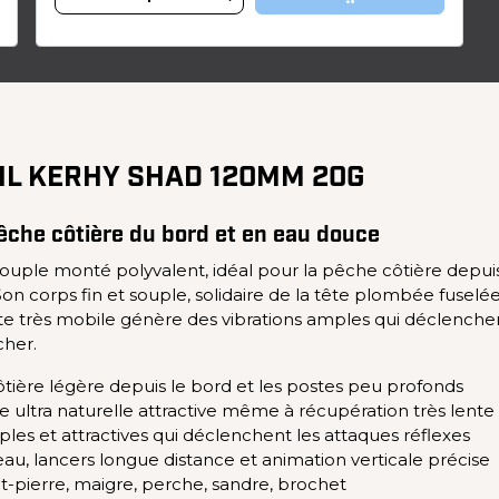
IL KERHY SHAD 120MM 20G
pêche côtière du bord et en eau douce
ouple monté polyvalent, idéal pour la pêche côtière depuis
on corps fin et souple, solidaire de la tête plombée fuselé
te très mobile génère des vibrations amples qui déclenchent 
cher.
tière légère depuis le bord et les postes peu profonds
age ultra naturelle attractive même à récupération très lente
les et attractives qui déclenchent les attaques réflexes
au, lancers longue distance et animation verticale précise
nt-pierre, maigre, perche, sandre, brochet