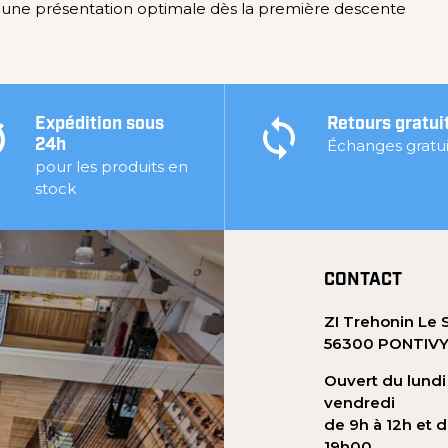
r une présentation optimale dès la première descente
Expédition sous
Retours gratui
Échanges gratui
24h
pour les produits en
stock
CONTACT
ZI Trehonin Le 
56300 PONTIV
Ouvert du lundi
vendredi
de 9h à 12h et d
19h00