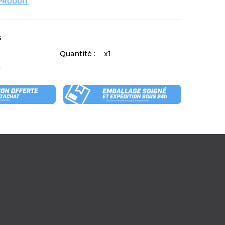
 PRODUIT
s
Quantité :
x1
m