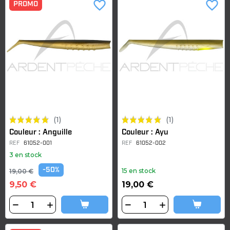
favorite_border
favorite_border
PROMO
(1)
(1)
Couleur : Anguille
Couleur : Ayu
REF
61052-001
REF
61052-002
3 en stock
-50%
15 en stock
19,00 €
9,50 €
19,00 €