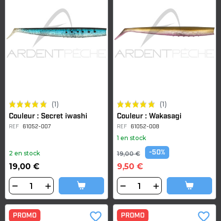
(1)
(1)
Couleur : Secret iwashi
Couleur : Wakasagi
REF
61052-007
REF
61052-008
1 en stock
-50%
2 en stock
19,00 €
19,00 €
9,50 €
favorite_border
favorite_border
PROMO
PROMO