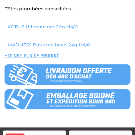
Têtes plombées conseillées :
- XORUS Ultimate eel 20g H4/0
- MADNESS Bakuree head 24g H4/0
+ D’INFO SUR CE PRODUIT