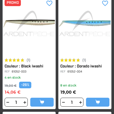
favorite_border
favorite_border
PROMO
(1)
(1)
Couleur : Black iwashi
Couleur : Dorado iwashi
REF
61052-003
REF
61052-004
4 en stock
-26%
8 en stock
19,00 €
14,06 €
19,00 €