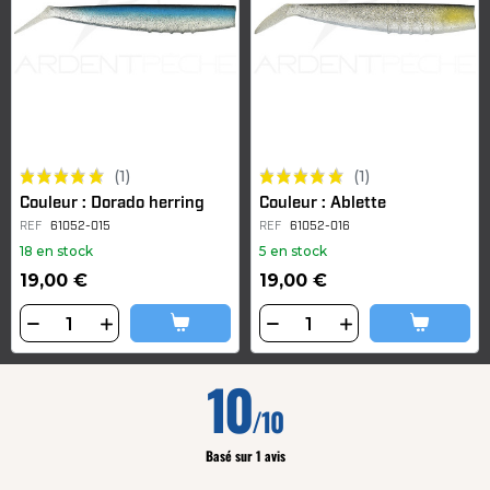
(1)
(1)
Couleur : Dorado herring
Couleur : Ablette
REF
61052-015
REF
61052-016
18 en stock
5 en stock
19,00 €
19,00 €
10
/10
Basé sur 1 avis