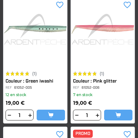
favorite_border
favorite_border
(1)
(1)
Couleur : Green iwashi
Couleur : Pink glitter
REF
61052-005
REF
61052-006
12 en stock
7 en stock
19,00 €
19,00 €
favorite_border
favorite_border
PROMO