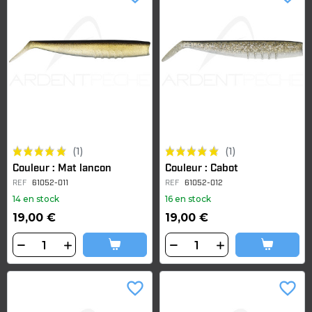
(1)
(1)
Couleur : Mat lancon
Couleur : Cabot
REF
61052-011
REF
61052-012
14 en stock
16 en stock
19,00 €
19,00 €
favorite_border
favorite_border