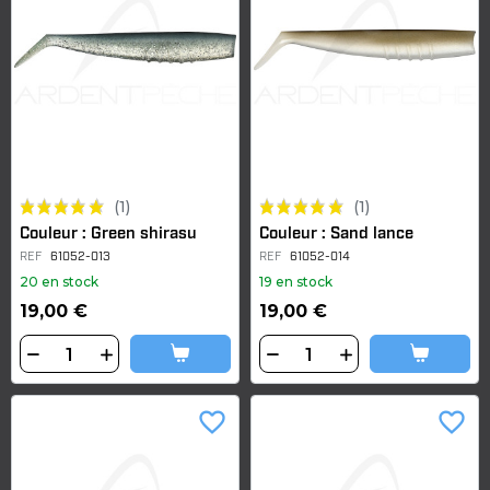
(1)
(1)
Couleur : Green shirasu
Couleur : Sand lance
REF
61052-013
REF
61052-014
20 en stock
19 en stock
19,00 €
19,00 €
favorite_border
favorite_border