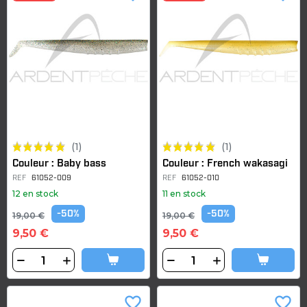
(1)
(1)
Couleur : Baby bass
Couleur : French wakasagi
REF
61052-009
REF
61052-010
12 en stock
11 en stock
-50%
-50%
19,00 €
19,00 €
9,50 €
9,50 €
favorite_border
favorite_border