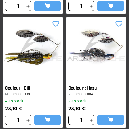
favorite_border
favorite_border
Couleur : Gill
Couleur : Hasu
REF
61060-003
REF
61060-004
4 en stock
2 en stock
23,10 €
23,10 €