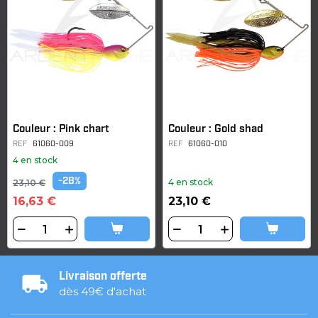
Couleur : Pink chart
Couleur : Gold shad
REF
61060-009
REF
61060-010
4 en stock
-28%
4 en stock
23,10 €
16,63 €
23,10 €
Livraison offerte
dès 49€ d'achat