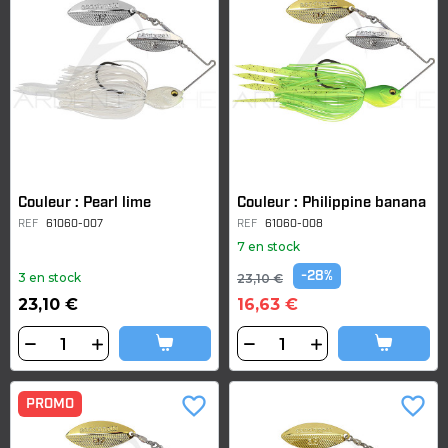
Couleur : Pearl lime
Couleur : Philippine banana
REF
61060-007
REF
61060-008
7 en stock
-28%
3 en stock
23,10 €
23,10 €
16,63 €
favorite_border
favorite_border
PROMO