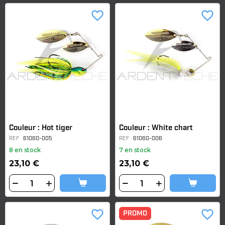
favorite_border
favorite_border
Couleur : Hot tiger
Couleur : White chart
REF
61060-005
REF
61060-006
8 en stock
7 en stock
23,10 €
23,10 €
favorite_border
favorite_border
PROMO