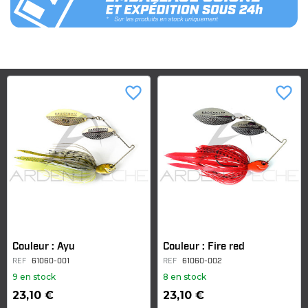
favorite_border
favorite_border
Couleur : Ayu
Couleur : Fire red
REF
61060-001
REF
61060-002
9 en stock
8 en stock
23,10 €
23,10 €