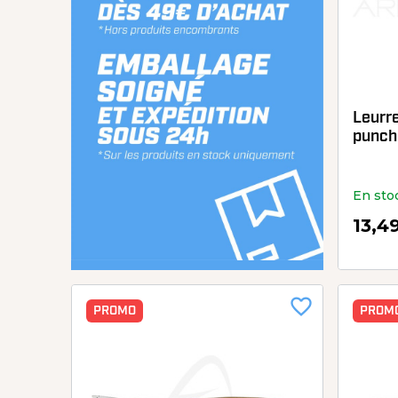
Leurr
punch
En sto
13,4
favorite_border
PROMO
PROM