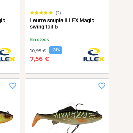
(2)
gic
Leurre souple ILLEX Magic
swing tail 5
En stock
10,95 €
-31%
7,56 €
favorite_border
favorite_border