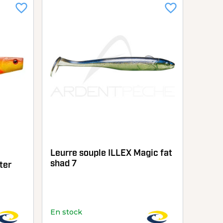
favorite_border
favorite_border
Leurre souple ILLEX Magic fat
shad 7
ter
En stock