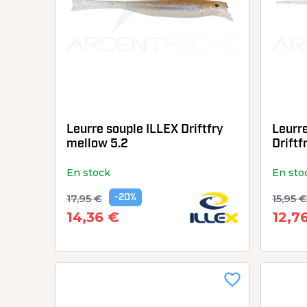
Leurre souple ILLEX Driftfry
Leurr
mellow 5.2
Driftf
En stock
En sto
17,95 €
15,95 €
-20%
14,36 €
12,7
favorite_border