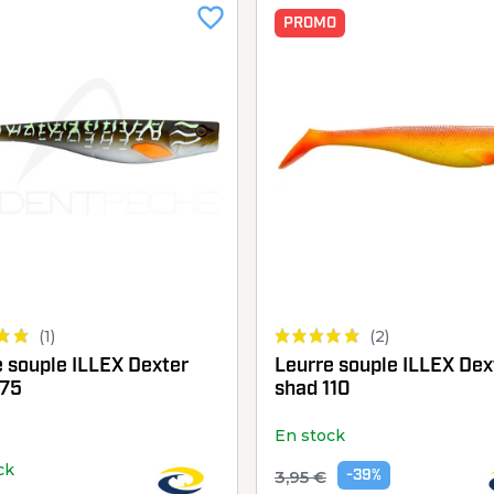
favorite_border
PROMO
(1)
(2)
e souple ILLEX Dexter
Leurre souple ILLEX Dex
175
shad 110
En stock
ck
3,95 €
-39%