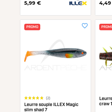
5,99 €
4,49
favorite_border
PROMO
PROM
(2)
Leurr
craw 
Leurre souple ILLEX Magic
slim shad 7