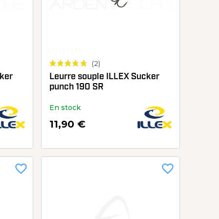
(2)
cker
Leurre souple ILLEX Sucker
punch 190 SR
En stock
11,90 €
favorite_border
favorite_border