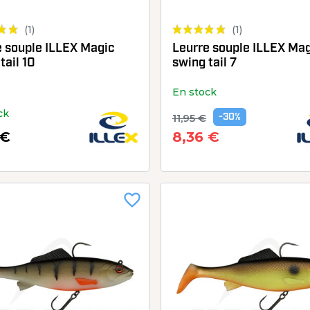
(1)
(1)
e souple ILLEX Magic
Leurre souple ILLEX Ma
tail 10
swing tail 7
En stock
ck
11,95 €
-30%
 €
8,36 €
favorite_border