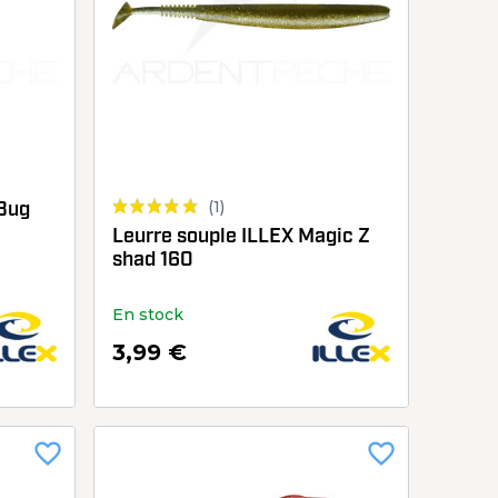
(1)
 Bug
Leurre souple ILLEX Magic Z
shad 160
En stock
3,99 €
favorite_border
favorite_border