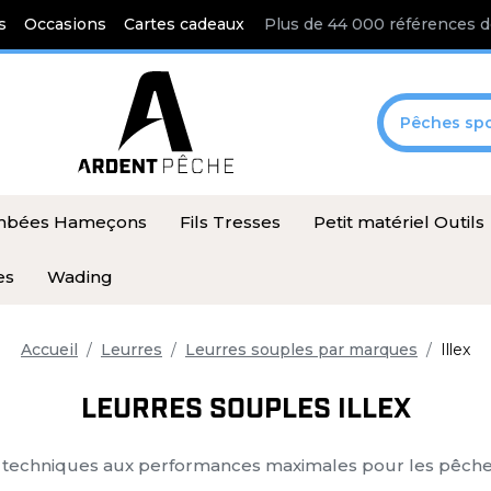
s
Occasions
Cartes cadeaux
Plus de 44 000 références d
Pêches spo
ombées Hameçons
Fils Tresses
Petit matériel Outils
es
Wading
Accueil
Leurres
Leurres souples par marques
Illex
LEURRES SOUPLES ILLEX
es techniques aux performances maximales pour les pêcheu