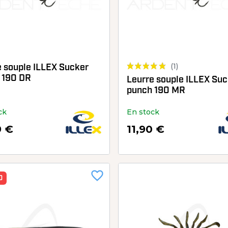
(1)
e souple ILLEX Sucker
 190 DR
Leurre souple ILLEX Su
punch 190 MR
ck
En stock
9 €
11,90 €
favorite_border
O