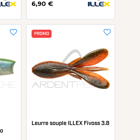
6,90 €
favorite_border
favorite_border
PROMO
Leurre souple ILLEX Fivoss 3.8
ro