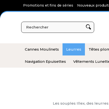
Panneau de gestion des cookies
Promotions et fins de séries
Nouveaux produit
Cannes Moulinets
Leurres
Têtes pl
Navigation Epuisettes
Vêtements Lunett
Les souples Illex, des leurr