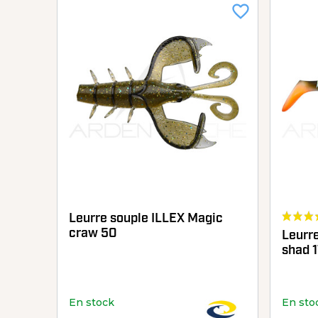
favorite_border
Leurre souple ILLEX Magic
craw 50
Leurr
shad 
En stock
En sto