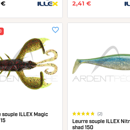
 €
2,41 €
favorite_border
O
(2)
e souple ILLEX Magic
115
Leurre souple ILLEX Nit
shad 150