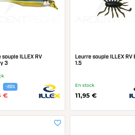
e souple ILLEX RV
Leurre souple ILLEX RV
ry 3
1.5
ck
En stock
-20%
6 €
11,95 €
favorite_border