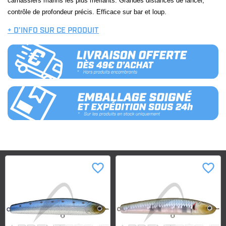
carnassiers marins les plus méfiants. Grandes distances de lancer,
contrôle de profondeur précis. Efficace sur bar et loup.
+ D’INFO SUR CE PRODUIT
favorite_border
favorite_border