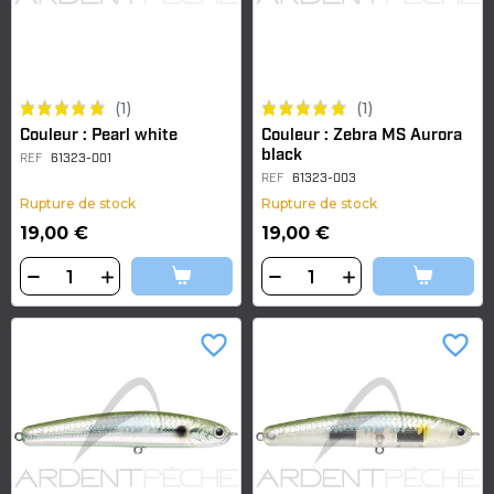
(1)
(1)
Couleur : Pearl white
Couleur : Zebra MS Aurora
black
REF
61323-001
REF
61323-003
Rupture de stock
Rupture de stock
19,00 €
19,00 €
favorite_border
favorite_border