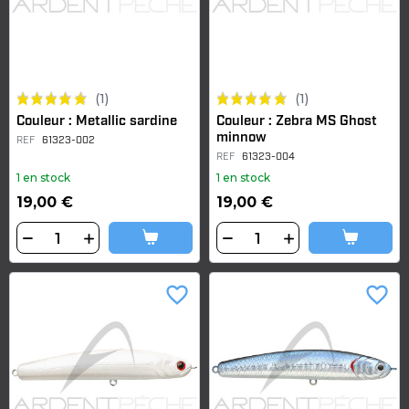
(1)
(1)
Couleur : Metallic sardine
Couleur : Zebra MS Ghost
minnow
REF
61323-002
REF
61323-004
1 en stock
1 en stock
19,00 €
19,00 €
favorite_border
favorite_border