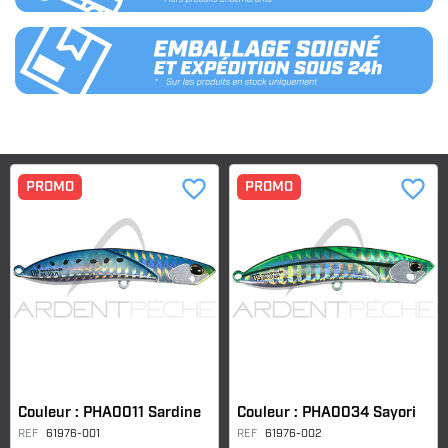
favorite_border
favorite_border
PROMO
PROMO
Couleur : PHA0011 Sardine
Couleur : PHA0034 Sayori
REF
61976-001
REF
61976-002