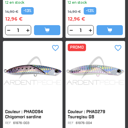
12 en stock
12 en stock
-13%
-13%
14,90 €
14,90 €
12,96 €
12,96 €
favorite_border
favorite_border
PROMO
Couleur : PHA0094
Couleur : PHA0279
Chigomori sardine
Tsuregisu GB
REF
61976-003
REF
61976-004