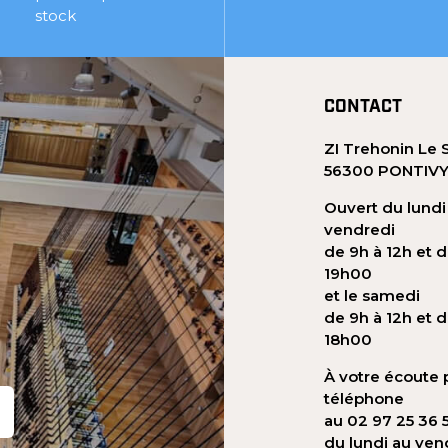
stock
CONTACT
ZI Trehonin Le 
56300 PONTIV
Ouvert du lundi
vendredi
de 9h à 12h et d
19h00
et le samedi
de 9h à 12h et d
18h00
À votre écoute 
téléphone
au 02 97 25 36 
du lundi au ven