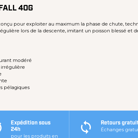
FALL 40G
 conçu pour exploiter au maximum la phase de chute, techniqu
rrégulière lors de la descente, imitant un poisson blessé et
ourant modéré
irrégulière
e
nte
rs pélagiques
Expédition sous
Retours gratui
Échanges gratui
24h
pour les produits en