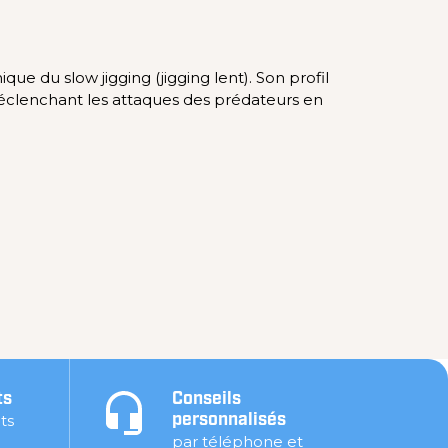
e du slow jigging (jigging lent). Son profil
 déclenchant les attaques des prédateurs en
ts
Conseils
ts
personnalisés
par téléphone et