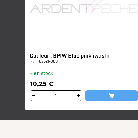
Couleur : BPIW Blue pink iwashi
REF
62521-003
4 en stock
10,25 €