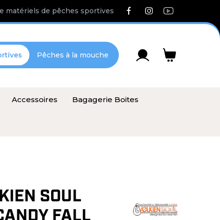
e matériels de pêches sportives
rtives
Pêches à la mouche
Accessoires
Bagagerie Boites
LKIEN SOUL
CANDY FALL