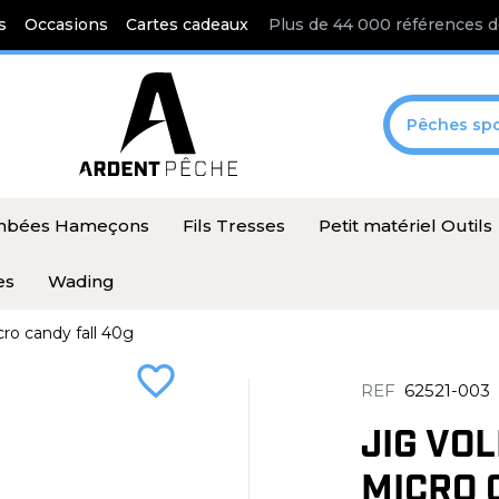
s
Occasions
Cartes cadeaux
Plus de 44 000 références d
Pêches spo
ombées Hameçons
Fils Tresses
Petit matériel Outils
es
Wading
o candy fall 40g
favorite_border
REF
62521-003
JIG VO
MICRO 