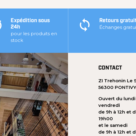
Expédition sous
Retours gratui
Échanges gratui
24h
pour les produits en
stock
CONTACT
ZI Trehonin Le 
56300 PONTIV
Ouvert du lundi
vendredi
de 9h à 12h et d
19h00
et le samedi
de 9h à 12h et d