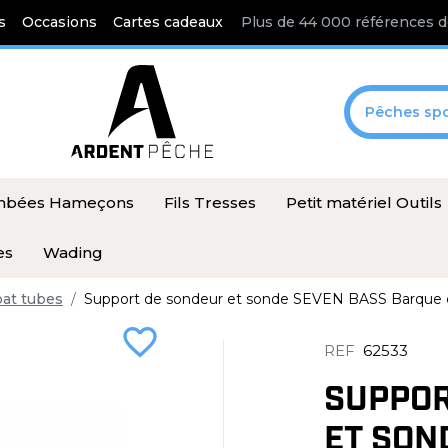
s
Occasions
Cartes cadeaux
Plus de 44 000 références d
Pêches spo
ombées Hameçons
Fils Tresses
Petit matériel Outils
es
Wading
oat tubes
Support de sondeur et sonde SEVEN BASS Barque e
favorite_border
REF
62533
SUPPOR
ET SON