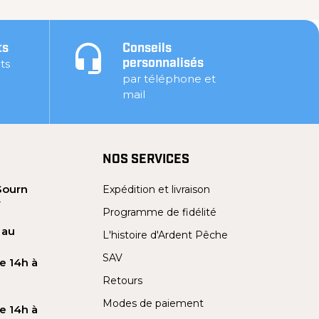
ts
Conseils
ts
personnalisés
par téléphone et
mail
NOS SERVICES
Sourn
Expédition et livraison
Y
Programme de fidélité
 au
L'histoire d'Ardent Pêche
SAV
e 14h à
Retours
Modes de paiement
e 14h à