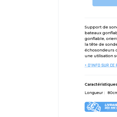
Support de son
bateaux gonflab
gonflable, orien
la tête de sond
échosondeurs du
une utilisation 
+ D’INFO SUR CE
Caractéristique
Longueur :
80c