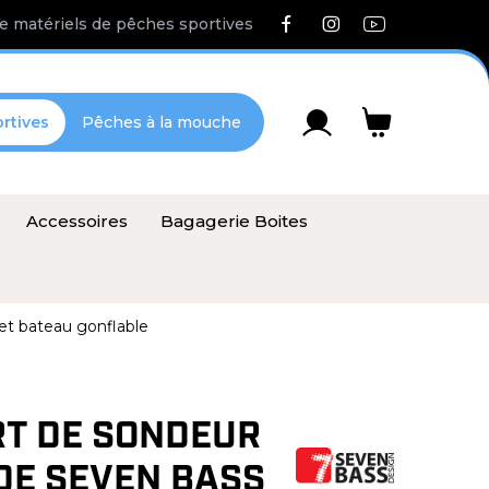
e matériels de pêches sportives
rtives
Pêches à la mouche
Accessoires
Bagagerie Boites
t bateau gonflable
T DE SONDEUR
DE SEVEN BASS