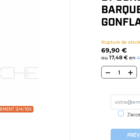
BARQUE
GONFL
Rupture de stoc
69,90 €
ou
17,48 €
en
4
IEMENT 3/4/10X
J’acce
PRÉV