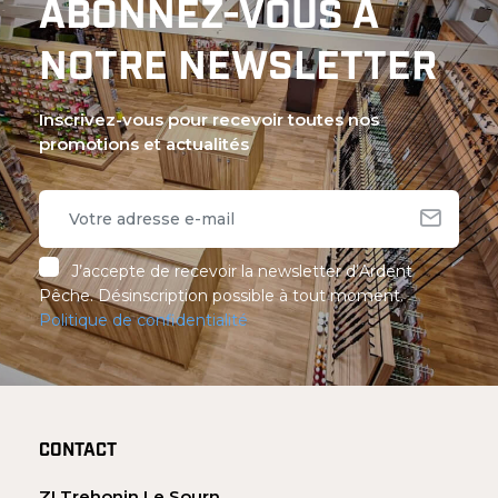
ABONNEZ-VOUS À
NOTRE NEWSLETTER
Inscrivez-vous pour recevoir toutes nos
promotions et actualités
J’accepte de recevoir la newsletter d’Ardent
Pêche. Désinscription possible à tout moment.
Politique de confidentialité
CONTACT
ZI Trehonin Le Sourn