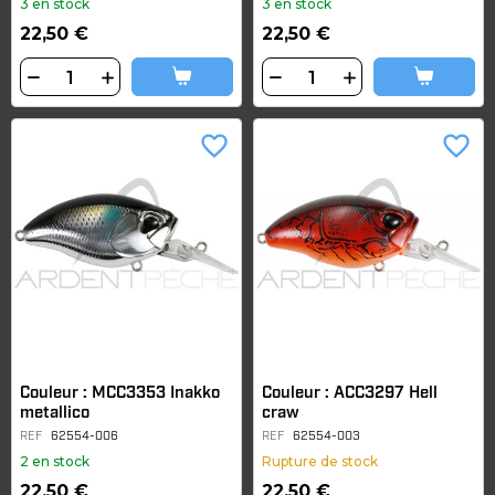
3 en stock
3 en stock
22,50 €
22,50 €
favorite_border
favorite_border
Couleur : MCC3353 Inakko
Couleur : ACC3297 Hell
metallico
craw
REF
62554-006
REF
62554-003
2 en stock
Rupture de stock
22,50 €
22,50 €