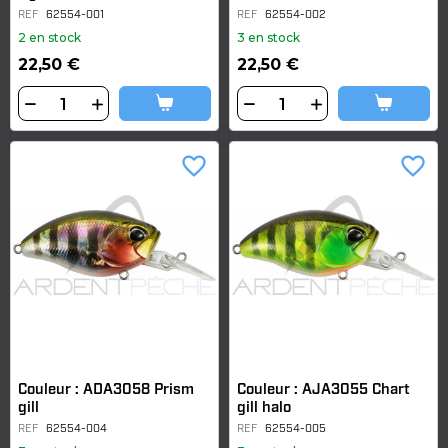
REF
62554-001
REF
62554-002
2 en stock
3 en stock
22,50 €
22,50 €
favorite_border
favorite_border
Couleur : ADA3058 Prism
Couleur : AJA3055 Chart
gill
gill halo
REF
62554-004
REF
62554-005