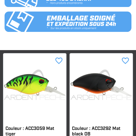
favorite_border
favorite_border
Couleur : ACC3059 Mat
Couleur : ACC3292 Mat
tiger
black OB