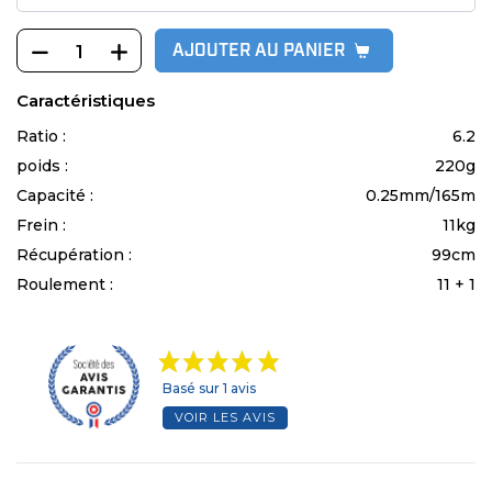
AJOUTER AU PANIER
Caractéristiques
Ratio :
6.2
poids :
220g
Capacité :
0.25mm/165m
Frein :
11kg
Récupération :
99cm
Roulement :
11 + 1
Basé sur 1 avis
VOIR LES AVIS