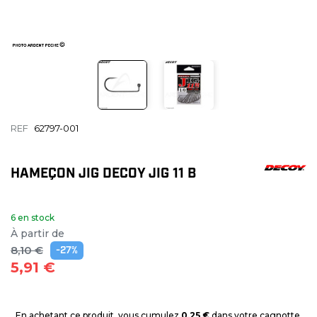
REF
62797-001
HAMEÇON JIG DECOY JIG 11 B
6 en stock
À partir de
8,10 €
-27%
5,91 €
En achetant ce produit, vous cumulez
0,25 €
dans votre cagnotte.