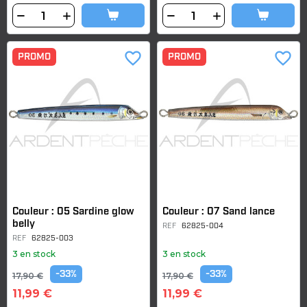
favorite_border
favorite_border
PROMO
PROMO
Couleur : 05 Sardine glow
Couleur : 07 Sand lance
belly
REF
62825-004
REF
62825-003
3 en stock
3 en stock
-33%
-33%
17,90 €
17,90 €
11,99 €
11,99 €