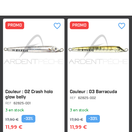
favorite_border
favorite_border
PROMO
PROMO
Couleur : 02 Crash holo
Couleur : 03 Barracuda
glow belly
REF
62825-002
REF
62825-001
3 en stock
3 en stock
-33%
-33%
17,90 €
17,90 €
11,99 €
11,99 €