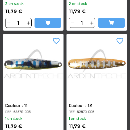
3 en stock
2 en stock
11,79 €
11,79 €
favorite_border
favorite_border
Couleur : 11
Couleur : 12
REF
62879-005
REF
62879-006
1 en stock
1 en stock
11,79 €
11,79 €