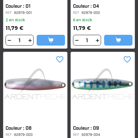
Couleur : 01
Couleur : 04
REF
62879-001
REF
62879-002
2 en stock
6 en stock
11,79 €
11,79 €
favorite_border
favorite_border
Couleur : 08
Couleur : 09
REF
62879-003
REF
62879-004