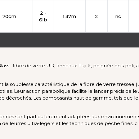
2 -
70cm
1.37m
2
nc
6lb
ss : fibre de verre UD, anneaux Fuji K, poignée bois poli, ac
nt la souplesse caractéristique de la fibre de verre tressée
iles. Leur action parabolique facilite le lancer précis de 
es de décrochés. Les composants haut de gamme, tels que les
 cannes sont particulièrement adaptées aux environnements
n de leurres ultra-légers et les techniques de pêche fines, ci