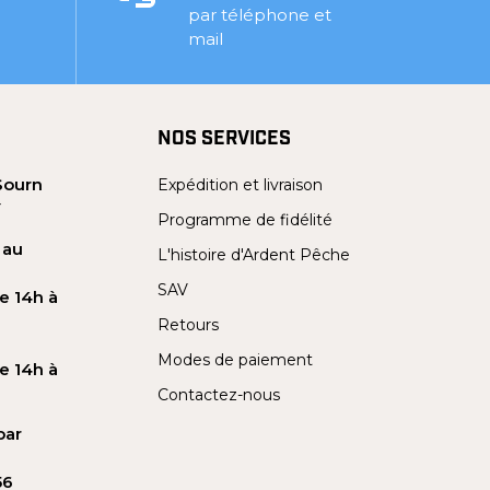
par téléphone et
mail
NOS SERVICES
Sourn
Expédition et livraison
Y
Programme de fidélité
 au
L'histoire d'Ardent Pêche
SAV
e 14h à
Retours
Modes de paiement
e 14h à
Contactez-nous
par
56