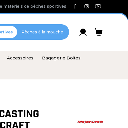
e matériels de pêches sportives
rtives
Pêches à la mouche
Accessoires
Bagagerie Boites
CASTING
 CRAFT