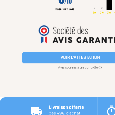
/10
0
0
Basé sur 1 avis
1★
2★
3★
VOIR L'ATTESTATION
Avis soumis à un contrôle
Livraison offerte
dès 49€ d'achat