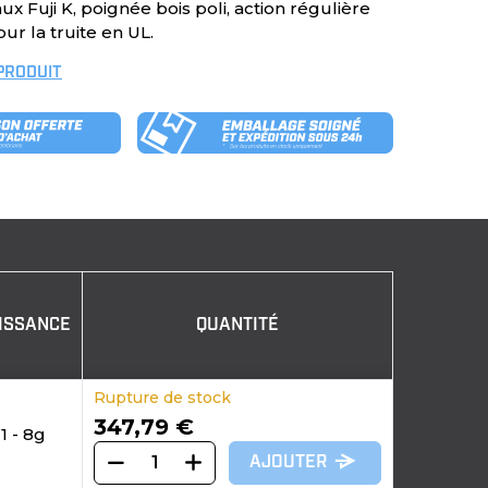
x Fuji K, poignée bois poli, action régulière
our la truite en UL.
 PRODUIT
ISSANCE
QUANTITÉ
Rupture de stock
347,79 €
1 - 8g
AJOUTER