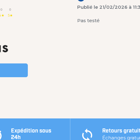
Publié le 21/02/2026 à 11:
0
0
4★
5★
Pas testé
Expédition sous
Retours gratui
Échanges gratui
24h