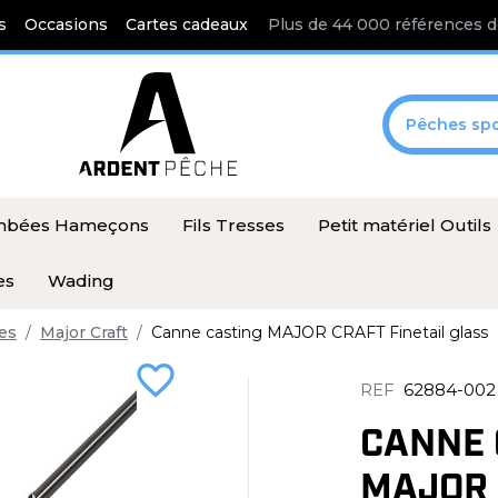
s
Occasions
Cartes cadeaux
Plus de 44 000 références d
Pêches spo
ombées Hameçons
Fils Tresses
Petit matériel Outils
es
Wading
es
Major Craft
Canne casting MAJOR CRAFT Finetail glass
favorite_border
REF
62884-002
CANNE 
MAJOR