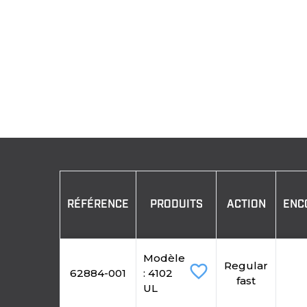
RÉFÉRENCE
PRODUITS
ACTION
ENC
Modèle
Regular
favorite_border
62884-001
: 4102
fast
UL