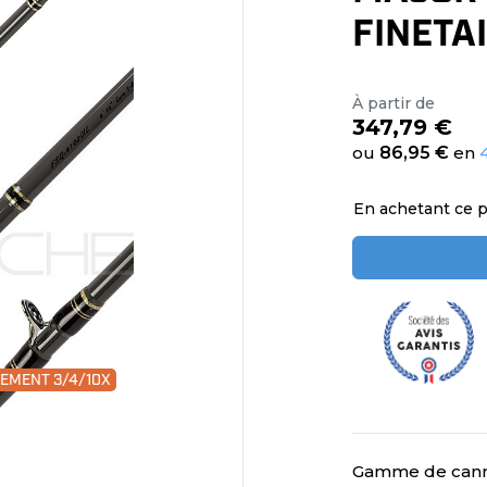
FINETA
À partir de
347,79 €
ou
86,95 €
en
En achetant ce 
IEMENT 3/4/10X
Gamme de cannes