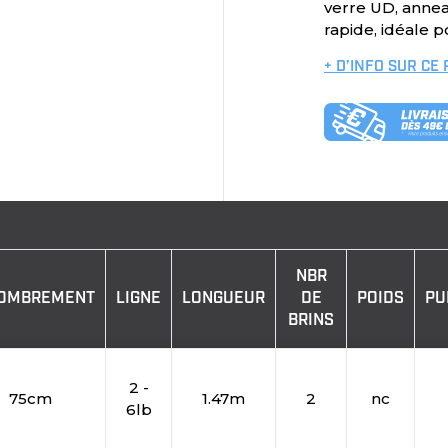
verre UD, anneau
rapide, idéale p
+ D’INFO SUR CE
NBR
OMBREMENT
LIGNE
LONGUEUR
DE
POIDS
PU
BRINS
2 -
75cm
1.47m
2
nc
6lb