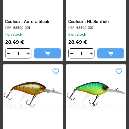
Couleur : Aurora bleak
Couleur : HL Sunfish
REF
62890-001
REF
62890-007
1 en stock
6 en stock
28,49 €
28,49 €
favorite_border
favorite_border