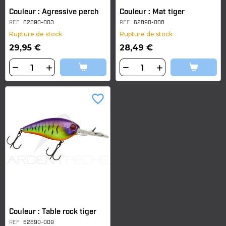
Couleur : Agressive perch
Couleur : Mat tiger
REF
62890-003
REF
62890-008
Rupture de stock
Rupture de stock
29,95 €
28,49 €
favorite_border
Couleur : Table rock tiger
REF
62890-009