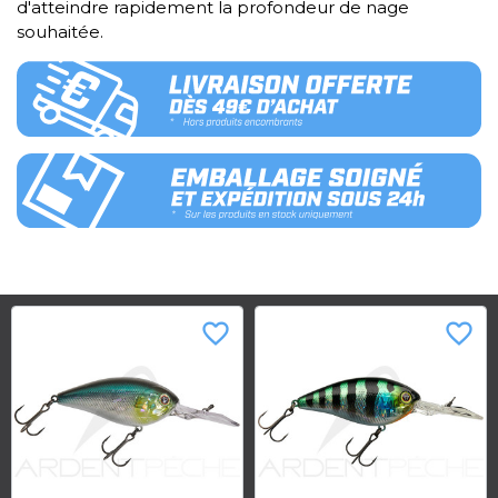
d'atteindre rapidement la profondeur de nage
souhaitée.
favorite_border
favorite_border