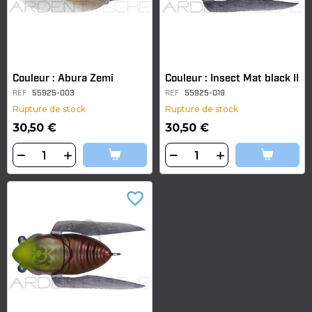
Couleur : Abura Zemi
Couleur : Insect Mat black II
REF
55925-003
REF
55925-019
Rupture de stock
Rupture de stock
30,50 €
30,50 €
favorite_border