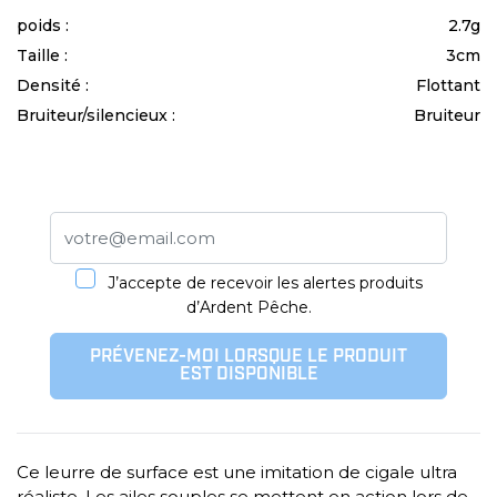
poids :
2.7g
Taille :
3cm
Densité :
Flottant
Bruiteur/silencieux :
Bruiteur
J’accepte de recevoir les alertes produits
d’Ardent Pêche.
PRÉVENEZ-MOI LORSQUE LE PRODUIT
EST DISPONIBLE
Ce leurre de surface est une imitation de cigale ultra
réaliste. Les ailes souples se mettent en action lors de