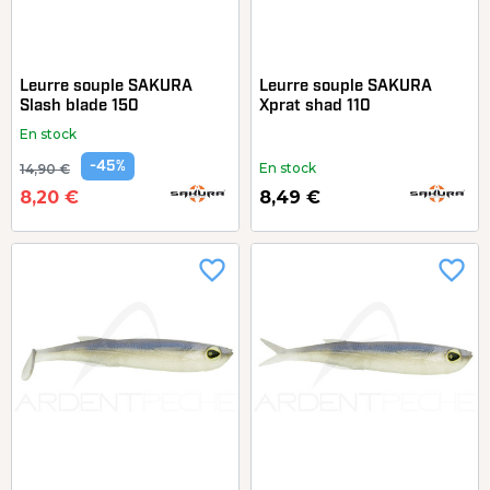
Leurre souple SAKURA
Leurre souple SAKURA
Slash blade 150
Xprat shad 110
En stock
-45%
En stock
14,90 €
8,20 €
8,49 €
favorite_border
favorite_border