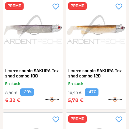
favorite_border
favorite_border
PROMO
PROMO
Leurre souple SAKURA Tex
Leurre souple SAKURA Tex
shad combo 100
shad combo 120
En stock
En stock
-29%
-47%
8,90 €
10,90 €
6,32 €
5,78 €
favorite_border
favorite_border
PROMO