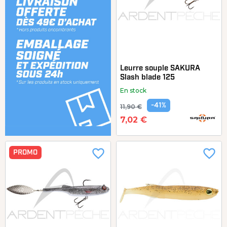
Leurre souple SAKURA
Slash blade 125
En stock
-41%
11,90 €
7,02 €
favorite_border
favorite_border
PROMO