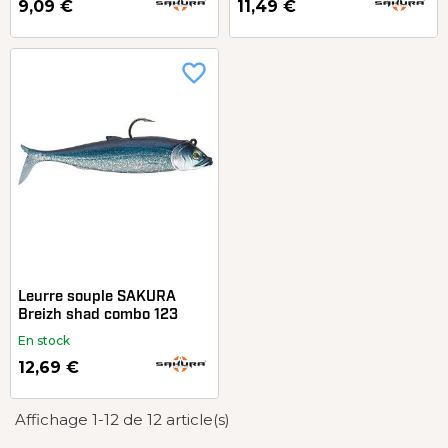
9,09 €
11,49 €
favorite_border
Leurre souple SAKURA
Breizh shad combo 123
En stock
12,69 €
Affichage 1-12 de 12 article(s)