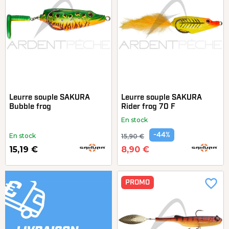
Leurre souple SAKURA
Leurre souple SAKURA
Bubble frog
Rider frog 70 F
En stock
-44%
En stock
15,90 €
15,19 €
8,90 €
favorite_border
PROMO