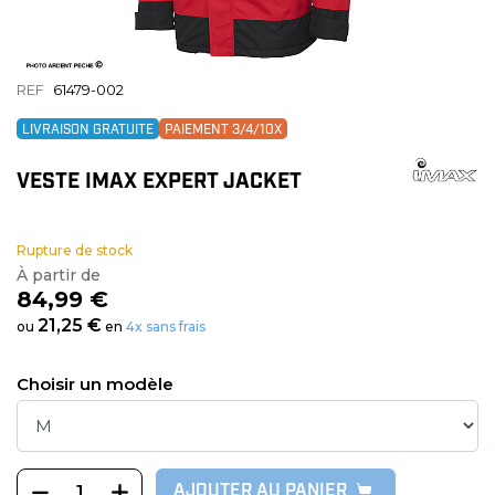
REF
61479-002
LIVRAISON GRATUITE
PAIEMENT 3/4/10X
VESTE IMAX EXPERT JACKET
Rupture de stock
À partir de
84,99 €
21,25 €
ou
en
4x sans frais
Choisir un modèle
AJOUTER AU PANIER