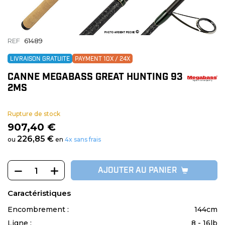
REF
61489
LIVRAISON GRATUITE
PAYMENT 10X / 24X
CANNE MEGABASS GREAT HUNTING 93
2MS
Rupture de stock
907,40 €
226,85 €
ou
en
4x sans frais
AJOUTER AU PANIER
Caractéristiques
Encombrement :
144cm
Ligne :
8 - 16lb